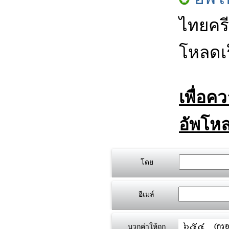
ไทยครี
โหลดเร
เพื่อค
อัพโหล
โดย
อีเมล์
บวกค่าให้ถูก