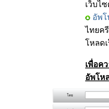
เว็บไซ
อัพโ
ไทยครี
โหลดเร
เพื่อค
อัพโหล
โดย