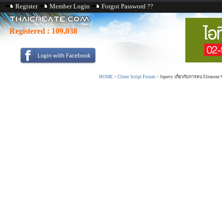
Register
Member Login
Forgot Password ??
Registered :
109,038
HOME
>
Client Script Forum
>
Jquery เกี่ยวกับการลบ Element 