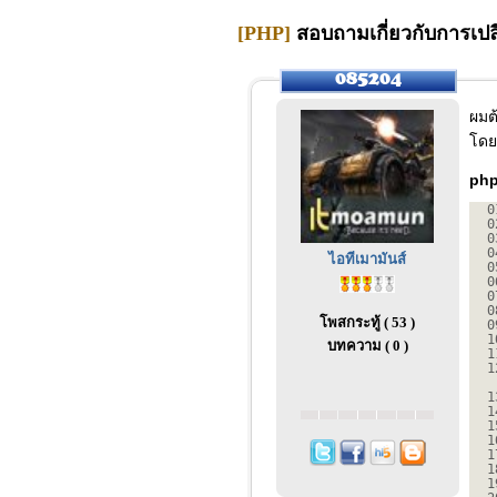
[PHP]
สอบถามเกี่ยวกับการเปล
ผมต
โดย
php
0
0
0
0
ไอทีเมามันส์
0
0
0
0
โพสกระทู้ ( 53 )
0
1
บทความ ( 0 )
1
1
1
1
1
1
1
1
1