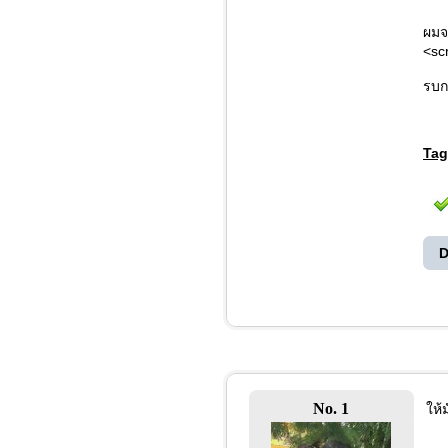
ผมจะ
<sc
รบก
Tag
D
No. 1
ให้