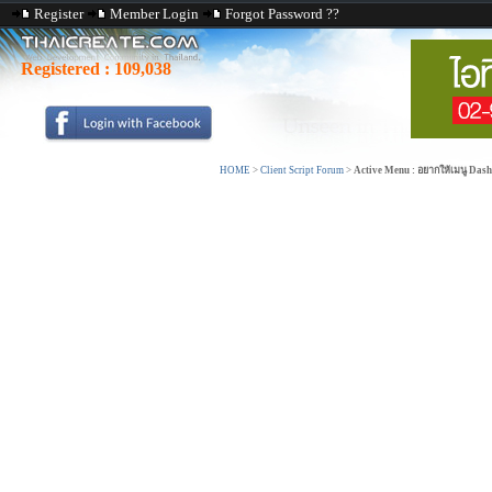
Register
Member Login
Forgot Password ??
Registered :
109,038
HOME
>
Client Script Forum
>
Active Menu : อยากให้เมนู Dash