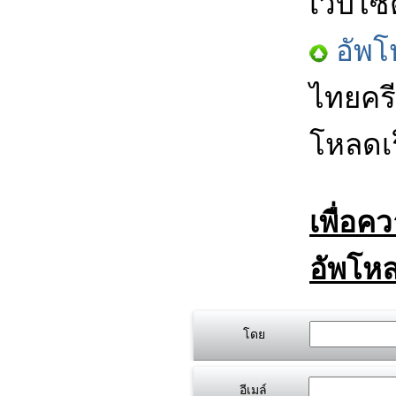
เว็บไซ
อัพโ
ไทยครี
โหลดเร
เพื่อค
อัพโหล
โดย
อีเมล์