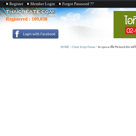
Register
Member Login
Forgot Password ??
Registered :
109,038
HOME
>
Client Script Forum
>
จะ spawn เพื่อ รัน batch file แต