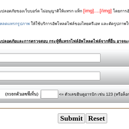
[img]....[/img]
ามปลอดภัยของเว็บบอร์ด ไม่อนุญาติให้แทรก แท็ก
โดยการอัพ
โหลดแทรกรูปภาพ
ให้ใช้บริการอัพโหลดไฟล์ของไทยครีเอท และตัดรูปภาพให
ามปลอดภัยและการตรวจสอบ กระทู้ที่แทรกไฟล์อัพโหลดไฟล์จากที่อื่น อาจจะถ
<= ตัวเลขฮินดูอารบิก เช่น 123 (หรือล็อ