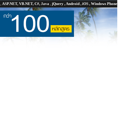
P
,
ASP.NET, VB.NET, C#, Java
,
jQuery , Android , iOS , Windows Phone