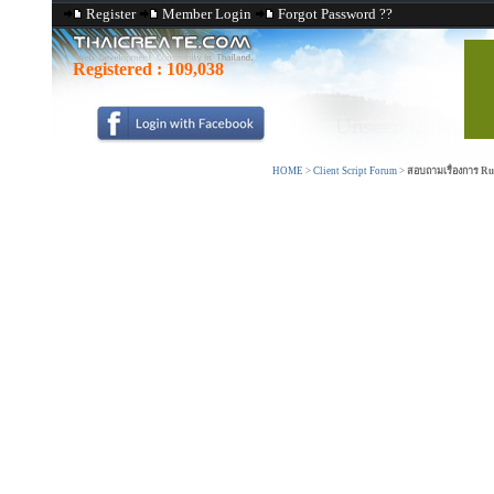
Register
Member Login
Forgot Password ??
Registered :
109,038
HOME
>
Client Script Forum
>
สอบถามเรื่องการ Ru