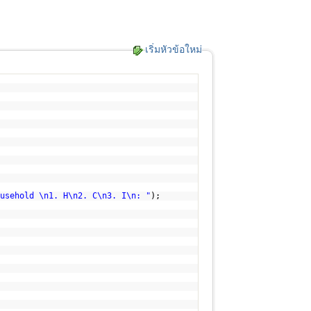
เริ่มหัวข้อใหม่
usehold \n1. H\n2. C\n3. I\n: "
);