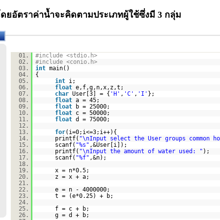
ยอัตราค่าน้ำจะคิดตามประเภทผู้ใช้ซึ่งมี 3 กลุ่ม
01.
#include <stdio.h>
02.
#include <conio.h>
03.
int
main()
04.
{
05.
int
i;
06.
float
e,f,g,n,x,z,t;
07.
char
User[3] = {
'H'
,
'C'
,
'I'
};
08.
float
a = 45;
09.
float
b = 25000;
10.
float
c = 50000;
11.
float
d = 75000;
12.
13.
for
(i=0;i<=3;i++){
14.
printf(
"\nInput select the User groups common ho
15.
scanf(
"%s"
,&User[i]);
16.
printf(
"\nInput the amount of water used: "
);
17.
scanf(
"%f"
,&n);
18.
19.
x = n*0.5;
20.
z = x + a;
21.
22.
e = n - 4000000;
23.
t = (e*0.25) + b;
24.
25.
f = c + b;
26.
g = d + b;