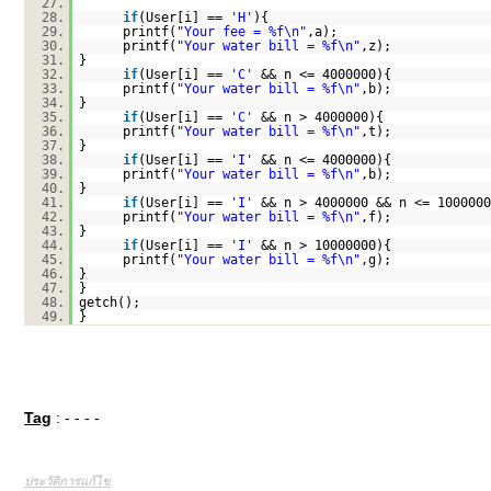
27.
28.
if
(User[i] ==
'H'
){
29.
printf(
"Your fee = %f\n"
,a);
30.
printf(
"Your water bill = %f\n"
,z);
31.
}
32.
if
(User[i] ==
'C'
&& n <= 4000000){
33.
printf(
"Your water bill = %f\n"
,b);
34.
}
35.
if
(User[i] ==
'C'
&& n > 4000000){
36.
printf(
"Your water bill = %f\n"
,t);
37.
}
38.
if
(User[i] ==
'I'
&& n <= 4000000){
39.
printf(
"Your water bill = %f\n"
,b);
40.
}
41.
if
(User[i] ==
'I'
&& n > 4000000 && n <= 1000000
42.
printf(
"Your water bill = %f\n"
,f);
43.
}
44.
if
(User[i] ==
'I'
&& n > 10000000){
45.
printf(
"Your water bill = %f\n"
,g);
46.
}
47.
}
48.
getch();
49.
}
Tag
: - - - -
ประวัติการแก้ไข