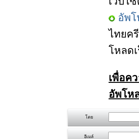
เว็บไซ
อัพโ
ไทยครี
โหลดเร
เพื่อค
อัพโหล
โดย
อีเมล์