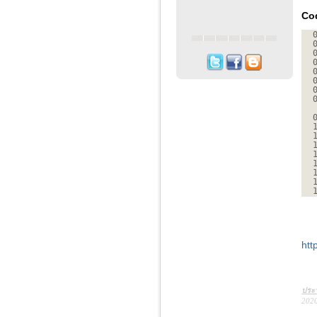
Co
htt
ประว
2020