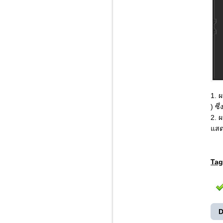
1. 
) ซ
2. ผ
แสด
Tag
D