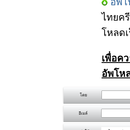
อัพโ
ไทยครี
โหลดเร
เพื่อค
อัพโหล
โดย
อีเมล์