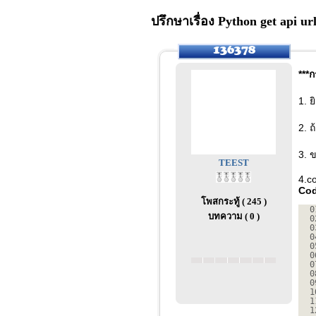
ปรึกษาเรื่อง Python get api ur
***ก
1. ย
2. ถ
3. ข
TEEST
4.c
Cod
โพสกระทู้ ( 245 )
0
บทความ ( 0 )
0
0
0
0
0
0
0
0
1
1
1