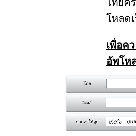
ไทยครี
โหลดเร
เพื่อค
อัพโหล
โดย
อีเมล์
บวกค่าให้ถูก