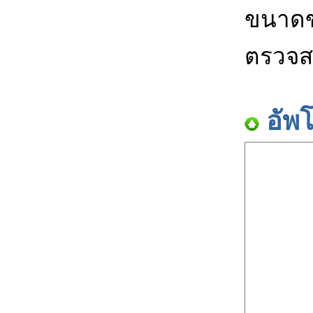
ขนาดข
ตรวจส
อัพ