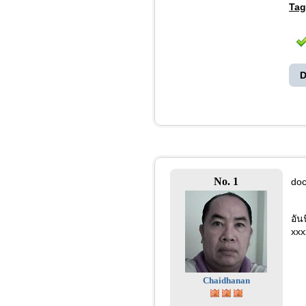
Tag
D
No. 1
doc
อัน
xxx
Chaidhanan