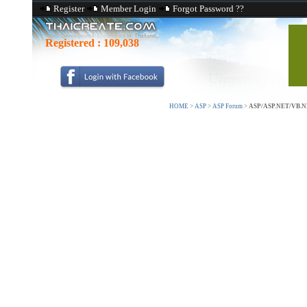
Register
Member Login
Forgot Password ??
Registered :
109,038
HOME
>
ASP
>
ASP Forum
>
ASP/ASP.NET/VB.NET 