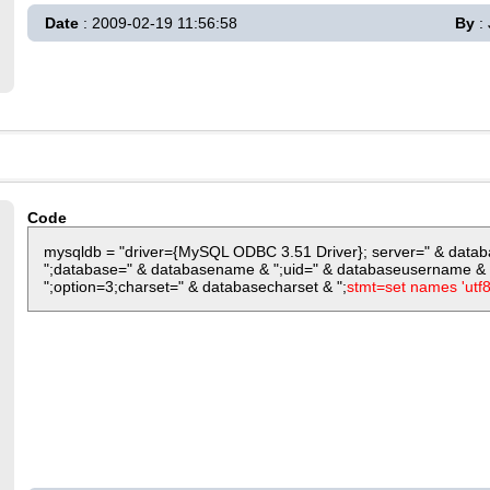
Date
: 2009-02-19 11:56:58
By
:
Code
mysqldb = "driver={MySQL ODBC 3.51 Driver}; server=" & databa
";database=" & databasename & ";uid=" & databaseusername &
";option=3;charset=" & databasecharset & ";
stmt=set names 'utf8