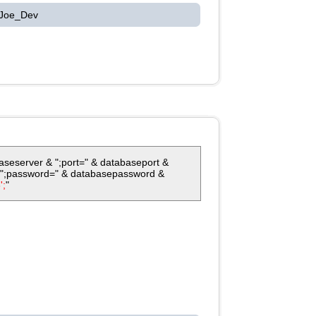
 Joe_Dev
seserver & ";port=" & databaseport &
 ";password=" & databasepassword &
';
"