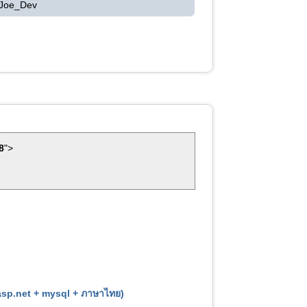
 Joe_Dev
8
">
(asp.net + mysql + ภาษาไทย)