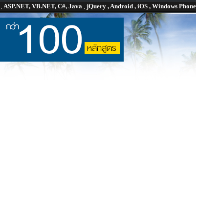
P
,
ASP.NET, VB.NET, C#, Java
,
jQuery , Android , iOS , Windows Phone