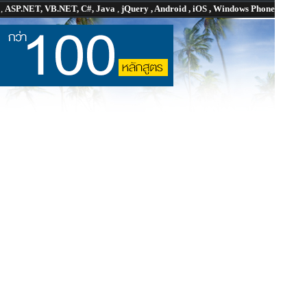
P
,
ASP.NET, VB.NET, C#, Java
,
jQuery , Android , iOS , Windows Phone