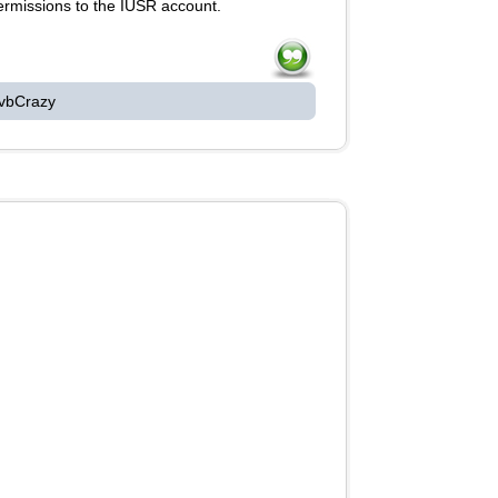
permissions to the IUSR account.
 vbCrazy