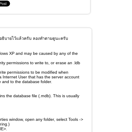
้อธิบายไว้แล้วครับ ลองทำตามดูนะครับ
dows XP and may be caused by any of the
ty permissions to write to, or erase an .ldb
 write permissions to be modified when
a Internet User that has the server account
e and to the database folder.
ns the database file (.mdb). This is usually
rties window, open any folder, select Tools ->
ring.)
ME>.