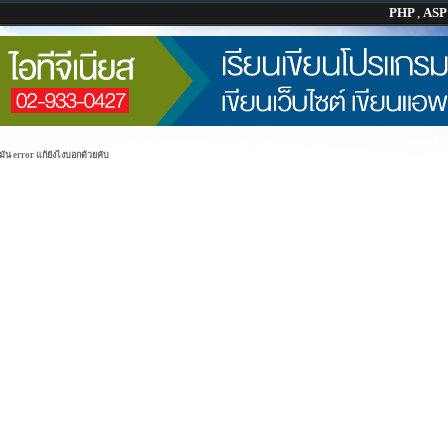
PHP
,
AS
มัน error แก้ยังไงบอกด้วยคับ