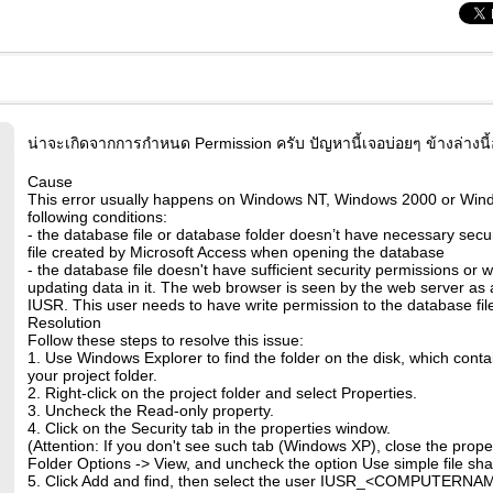
น่าจะเกิดจากการกำหนด Permission ครับ ปัญหานี้เจอบ่อยๆ ข้างล่างนี
Cause
This error usually happens on Windows NT, Windows 2000 or Win
following conditions:
- the database file or database folder doesn’t have necessary securi
file created by Microsoft Access when opening the database
- the database file doesn't have sufficient security permissions or
updating data in it. The web browser is seen by the web server as 
IUSR. This user needs to have write permission to the database fil
Resolution
Follow these steps to resolve this issue:
1. Use Windows Explorer to find the folder on the disk, which contai
your project folder.
2. Right-click on the project folder and select Properties.
3. Uncheck the Read-only property.
4. Click on the Security tab in the properties window.
(Attention: If you don't see such tab (Windows XP), close the prope
Folder Options -> View, and uncheck the option Use simple file sha
5. Click Add and find, then select the user IUSR_<COMPUTERNA