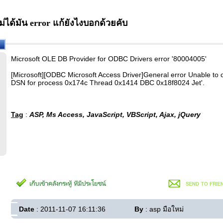
่ได้มัน error แก้ยังไงบอกด้วยคับ
Microsoft OLE DB Provider for ODBC Drivers error '80004005'
[Microsoft][ODBC Microsoft Access Driver]General error Unable to op
DSN for process 0x174c Thread 0x1414 DBC 0x18f8024 Jet'.
Tag
:
ASP, Ms Access, JavaScript, VBScript, Ajax, jQuery
Date
: 2011-11-07 16:11:36
By
: asp มือใหม่