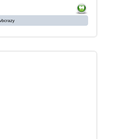
vbcrazy