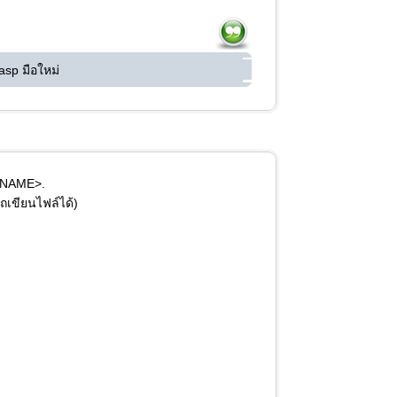
asp มือใหม่
ERNAME>.
ถเขียนไฟล์ได้)