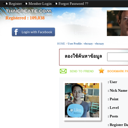
Register
Member Login
Forgot Password ??
Registered :
109,038
HOME
>
User Profile : vbcrazy - vbcrazy
ลองใช้ค้นหาข้อมูล
: User
: Nick Name
: Point
: Level
: Posts
: Register D