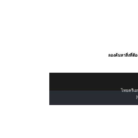
ลองค้นหาสิ่งที่ต้
ไทยครีเอท
[