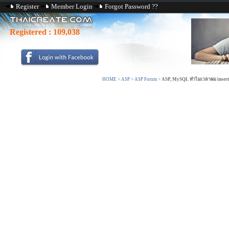
Register
Member Login
Forgot Password ??
Registered :
109,038
HOME
>
ASP
>
ASP Forum
>
ASP, MySQL ทำไมเวลาผม insert จ