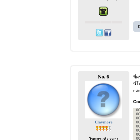
No. 6
พี่
นี่
ยอ่
Cod
0
0
0
Claymore
0
0
0
0
0
โพสกระทู้ ( 297 )