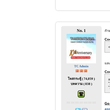
No. 1
กำห
Co
<
และ
TC Admin
Co
โพสกระทู้ ( 74,059 )
m
"
บทความ ( 838 )
"
Go
asp