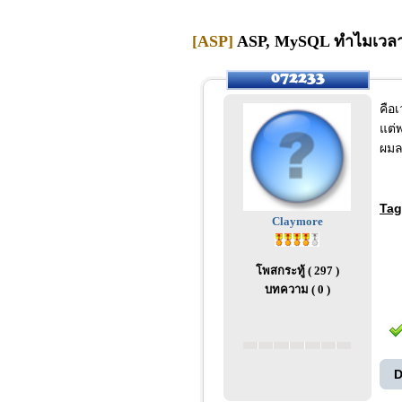
[ASP]
ASP, MySQL ทำไมเวลาผม
คือ
แต่
ผมล
Tag
Claymore
โพสกระทู้ ( 297 )
บทความ ( 0 )
D