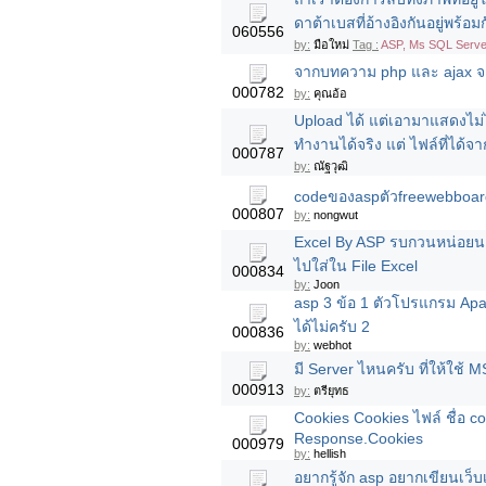
ดาต้าเบสที่อ้างอิงกันอยู่พร้อมก
060556
by:
มือใหม่
Tag :
ASP, Ms SQL Serve
จากบทความ php และ ajax จะ
000782
by:
คุณอ้อ
Upload ได้ แต่เอามาแสดงไม่
ทำงานได้จริง แต่ ไฟล์ที่ได้
000787
by:
ณัฐวุฒิ
codeของaspตัวfreewebboardน
000807
by:
nongwut
Excel By ASP รบกวนหน่อยนะค
ไปใส่ใน File Excel
000834
by:
Joon
asp 3 ข้อ 1 ตัวโปรแกรม A
ได้ไม่ครับ 2
000836
by:
webhot
มี Server ไหนครับ ที่ให้ใช้ 
000913
by:
ตรียุทธ
Cookies Cookies ไฟล์ ชื่อ cook
Response.Cookies
000979
by:
hellish
อยากรู้จัก asp อยากเขียนเว็