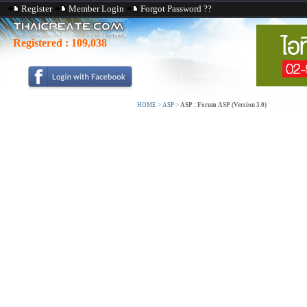
Register
Member Login
Forgot Password ??
Registered :
109,038
HOME
>
ASP
>
ASP : Forum ASP (Version 3.0)