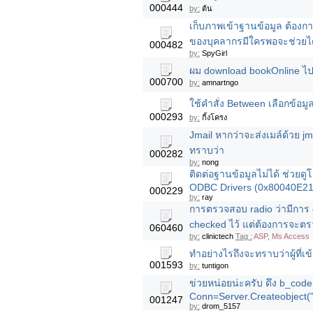
000444
by:
ต้น
เก็บภาพเข้าฐานข้อมูล ต้อง
ของบุคลากรมีใครพอจะช่วยได
000482
by:
SpyGirl
ผม download bookOnline ไปแ
000700
by:
amnartngo
ใช้คำสั่ง Between เลือกข้อมูลที
000293
by:
กิ้งโครง
Jmail หากว่าจะส่งเมล์ด้วย jma
ทราบว่า
000282
by:
nong
ติดต่อฐานข้อมูลไม่ได้ ช่วยด
ODBC Drivers (0x80040E21) 
000229
by:
ray
การตรวจสอบ radio ว่ามีการ 
checked ไว้ แต่ต้องการจะตรวจ
060460
by:
clinictech
Tag :
ASP, Ms Access
ทำอย่างไรถึงจะทราบว่าผู้ที่เข้
001593
by:
tuntigon
ข่วยหน่อยน่ะครับ ดึง b_cod
Conn=Server.Createobject
001247
by:
drom_5157