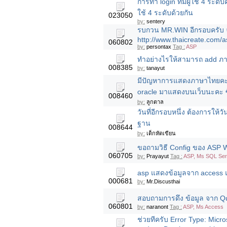
การทำ login ที่มีผู้ใช้ 4 ระด
ใช้ 4 ระดับด้วยกัน
023050
by:
sentery
รบกวน MR.WIN อีกรอบครับ จ
http://www.thaicreate.com/
060802
by:
persontax
Tag :
ASP
ทำอย่างไรให้สามารถ add ภา
008385
by:
tanayut
มีปัญหาการแสดงภาษาไทยคะ 
oracle มาแสดงบนเว็บนะคะ ซึ
008460
by:
ลูกตาล
วันที่อีกรอบหนึ่ง ต้องการให้ว
ฐาน
008644
by:
เด็กหัดเขียน
ขอถามวิธี Config ของ ASP Wo
060705
by:
Prayayut
Tag :
ASP, Ms SQL Serv
asp แสดงข้อมูลจาก access 
000681
by:
Mr.Discusthai
สอบถามการดึง ข้อมูล จาก Q
060801
by:
naranont
Tag :
ASP, Ms Access
ช่วยทีครับ Error Type: Mic