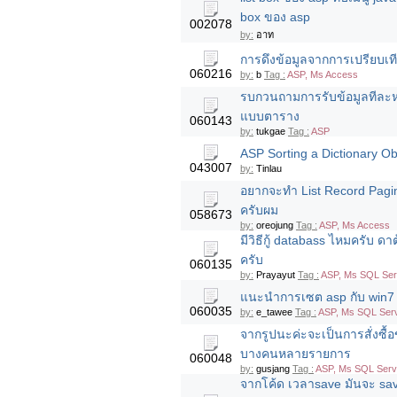
box ของ asp
002078
by:
อาท
การดึงข้อมูลจากการเปรียบเท
060216
by:
b
Tag :
ASP, Ms Access
รบกวนถามการรับข้อมูลทีละห
แบบตาราง
060143
by:
tukgae
Tag :
ASP
ASP Sorting a Dictionary Ob
043007
by:
Tinlau
อยากจะทำ List Record Paging
ครับผม
058673
by:
oreojung
Tag :
ASP, Ms Access
มีวิธีกู้ databass ไหมครับ ดา
ครับ
060135
by:
Prayayut
Tag :
ASP, Ms SQL Ser
แนะนำการเซต asp กับ win7 ห
060035
by:
e_tawee
Tag :
ASP, Ms SQL Serv
จากรูปนะค่ะจะเป็นการสั่งซื้อ
บางคนหลายรายการ
060048
by:
gusjang
Tag :
ASP, Ms SQL Serv
จากโค้ด เวลาsave มันจะ save 