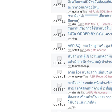
จังหวัดแทนIDจังหวัดต้องแก้ย
059977
ค่ะว่าต้องแก้ตรงไหน
by:
gusjang
Tag :
ASP, Ms SQL Serv
ช่วยด้วยค่ะ!!!!!!!!!!!!! เกี่
Server)
059974
by:
dinu
Tag :
ASP, Ms SQL Server 2
รบกวนเรื่องการใช้ตัวแปรใน
ใช้ใน ORDER BY ยังไง เพราะข้
005468
by:
ฟ้าง
ASP SQL จะเรียกฐานข้อมูล ที
059882
by:
sataff
Tag :
ASP, Ms Access
นับจำนวนผู้เข้าอ่านบทความท
แล้วมีการนับจำนวนผู้เข้าอ่า
001457
by:
tammanoon.p
ถามเรื่อง แปลงจาก เดือน/วัน/ปี 
059731
by:
e_tawee
Tag :
ASP, Report Othe
ขอตัวอย่าง code หน้าต่างซ้อ
สามารถคลิกหน้าต่างที่ 2 ที่อยู
059794
by:
timmie
Tag :
ASP, Ms Access
ต้องการเขียนคำสั่งภาษา asp
ใช้ช่วยแนะนำทีค่ะ
037169
by:
นุช