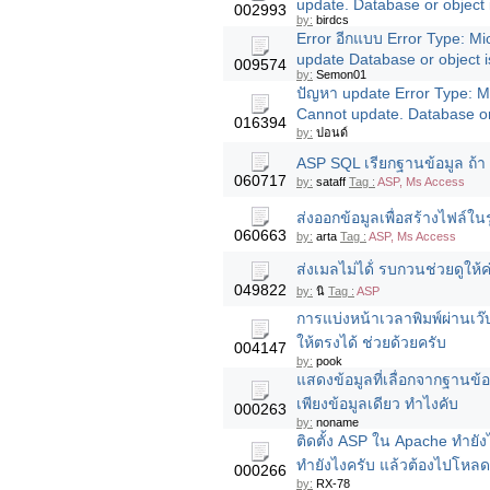
update. Database or object 
002993
by:
birdcs
Error อีกแบบ Error Type: M
update Database or object i
009574
by:
Semon01
ปัญหา update Error Type: 
Cannot update. Database or 
016394
by:
ปอนด์
ASP SQL เรียกฐานข้อมูล ถ้า f
060717
by:
sataff
Tag :
ASP, Ms Access
ส่งออกข้อมูลเพื่อสร้างไฟล์ใ
060663
by:
arta
Tag :
ASP, Ms Access
ส่งเมลไม่ได้่ รบกวนช่วยดูให้
049822
by:
นิ
Tag :
ASP
การแบ่งหน้าเวลาพิมพ์ผ่านเว๊
ให้ตรงได้ ช่วยด้วยครับ
004147
by:
pook
แสดงข้อมูลที่เลื่อกจากฐานข้อ
เพียงข้อมูลเดียว ทำไงคับ
000263
by:
noname
ติดตั้ง ASP ใน Apache ทำยัง
ทำยังไงครับ แล้วต้องไปโหลด
000266
by:
RX-78