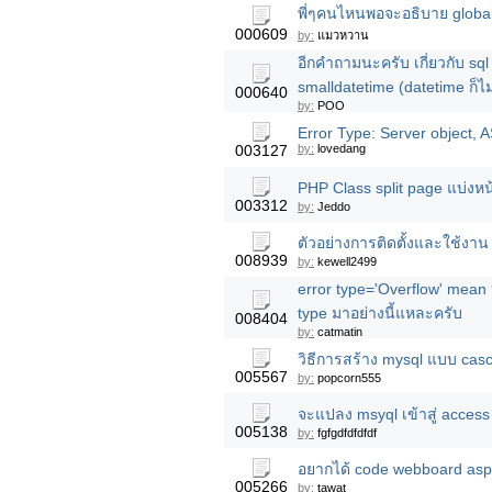
พี่ๆคนไหนพอจะอธิบาย global.as
000609
by:
แมวหวาน
อีกคำถามนะครับ เกี่ยวกับ sql 
smalldatetime (datetime ก็ไม
000640
by:
POO
Error Type: Server object, 
003127
by:
lovedang
PHP Class split page แบ่งห
003312
by:
Jeddo
ตัวอย่างการติดตั้งและใช้งาน
008939
by:
kewell2499
error type='Overflow' mean ?
type มาอย่างนี้แหละครับ
008404
by:
catmatin
วิธีการสร้าง mysql แบบ casc
005567
by:
popcorn555
จะแปลง msyql เข้าสู่ acces
005138
by:
fgfgdfdfdfdf
อยากได้ code webboard asp 
005266
by:
tawat