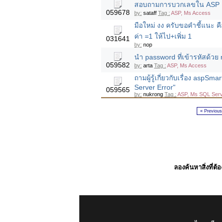
สอบถามการบวกเลขใน ASP 
059678
by:
sataff
Tag :
ASP, Ms Access
มือใหม่ งง ครับขอคำชี้แนะ 
ค่า =1 ให้ไป+เพิ่ม 1
031641
by:
nop
นำ password ที่เข้ารหัสด้วย
059582
by:
arta
Tag :
ASP, Ms Access
ถามผู้รู้เกี่ยวกับเรื่อง aspS
Server Error"
059565
by:
nukrong
Tag :
ASP, Ms SQL Serv
« Previous
ลองค้นหาสิ่งที่ต้