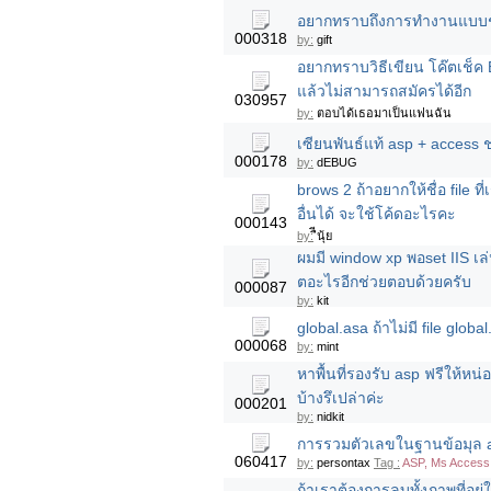
อยากทราบถึงการทำงานแบบช่
000318
by:
gift
อยากทราบวิธีเขียน โค๊ตเช็ค 
แล้วไม่สามารถสมัครได้อีก
030957
by:
ตอบได้เธอมาเป็นแฟนฉัน
เซียนพันธ์แท้ asp + access 
000178
by:
dEBUG
brows 2 ถ้าอยากให้ชื่อ file
อื่นได้ จะใช้โค้ดอะไรคะ
000143
by:
ืีนุ้ย
ผมมี window xp พอset IIS เล่น
ตอะไรอีกช่วยตอบด้วยครับ
000087
by:
kit
global.asa ถ้าไม่มี file glob
000068
by:
mint
หาพื้นที่รองรับ asp ฟรีให้หน่อ
บ้างรึเปล่าค่ะ
000201
by:
nidkit
การรวมตัวเลขในฐานข้อมุล a
060417
by:
persontax
Tag :
ASP, Ms Access
ถ้าเราต้องการลบทั้งภาพที่อยู