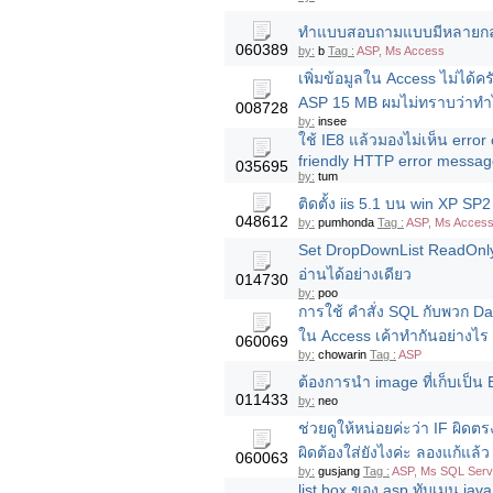
ทำแบบสอบถามแบบมีหลายกลุ่
060389
by:
b
Tag :
ASP, Ms Access
เพิ่มข้อมูลใน Access ไม่ได้คร
ASP 15 MB ผมไม่ทราบว่าทำไ
008728
by:
insee
ใช้ IE8 แล้วมองไม่เห็น error 
friendly HTTP error messa
035695
by:
tum
ติดตั้ง iis 5.1 บน win XP SP2
048612
by:
pumhonda
Tag :
ASP, Ms Acces
Set DropDownList ReadOnly
อ่านได้อย่างเดียว
014730
by:
poo
การใช้ คำสั่ง SQL กับพวก Da
ใน Access เค้าทำกันอย่างไร ม
060069
by:
chowarin
Tag :
ASP
ต้องการนำ image ที่เก็บเป็
011433
by:
neo
ช่วยดูให้หน่อยค่ะว่า IF ผิดตร
ผิดต้องใส่ยังไงค่ะ ลองแก้แล้ว 
060063
by:
gusjang
Tag :
ASP, Ms SQL Serv
list box ของ asp ทับเมนู java