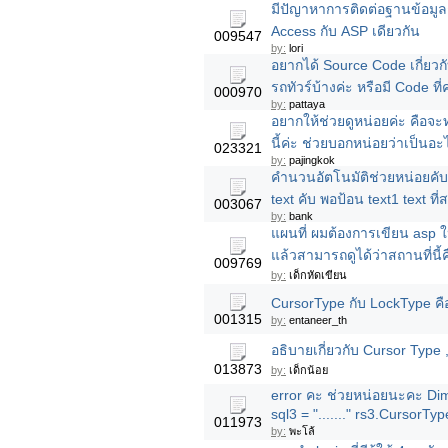
มีปัญาหาการติดต่อฐานข้อมูล
Access กับ ASP เดียวกัน
009547
by:
lori
อยากได้ Source Code เกี่ยวกับ
รถทัวร์บ้างค่ะ หรือมี Code ที
000970
by:
pattaya
อยากให้ช่วยดูหน่อยค่ะ คือ
นี้ค่ะ ช่วยบอกหน่อยว่าเป็นอะ
023321
by:
pajingkok
คำนวนอัตโนมัติช่วยหน่อยคับ
text คับ พอป้อน text1 text ที่
003067
by:
bank
แผนที่ ผมต้องการเขียน asp 
แล้วสามารถดูได้ว่าสถานที่นี้
009769
by:
เด็กหัดเขียน
CursorType กับ LockType คื
001315
by:
entaneer_th
อธิบายเกี่ยวกับ Cursor Type 
013873
by:
เด็กน้อย
error คะ ช่วยหน่อยนะคะ Dim 
sql3 = "......." rs3.CursorT
011973
by:
พะโล้