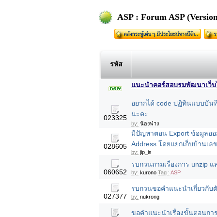
ASP : Forum ASP (Version
รหัส
แนะนำคอร์สอบรมพัฒนาเว็บไซต
อยากได้ code ปฏิทินแบบบันทึก
นะคะ
023325
by:
น้องฟ่าง
มีปัญหาตอน Export ข้อมูลอ
Address โดยแยกเก็บบ้านเลขท
028605
by:
jip_is
รบกวนถามเรื่องการ unzip และ
060652
by:
kurono
Tag :
ASP
รบกวนขอคำแนะนำเกี่ยวกับตั
027377
by:
nukrong
ขอคำแนะนำเรื่องขั้นตอนการสั