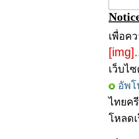
Notic
เพื่อค
[img].
เว็บไซ
อัพโ
ไทยครี
โหลดเร