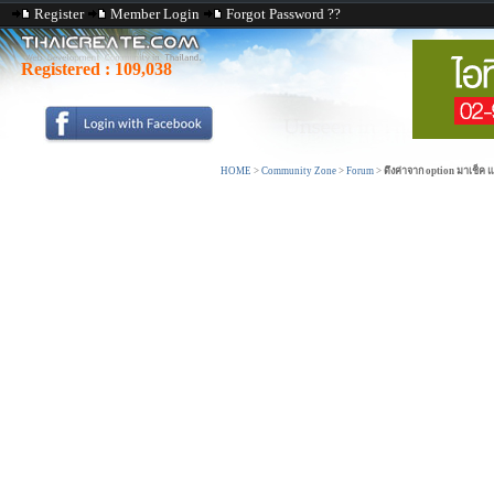
Register
Member Login
Forgot Password ??
Registered :
109,038
HOME
>
Community Zone
>
Forum
>
ดึงค่าจาก option มาเช็ค แ