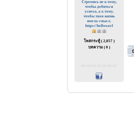
Стремись не к тому,
чтобы добиться
успеха, а к тому,
чтобы твоя жизнь
имела смысл.
https://helloworl
โพสกระทู้ ( 2,057 )
บทความ ( 0 )