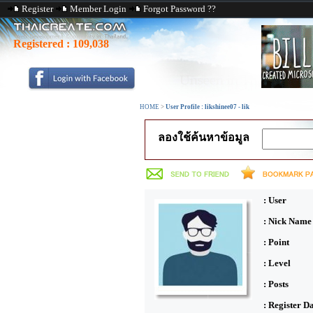
Register
Member Login
Forgot Password ??
Registered :
109,038
HOME
>
User Profile : likshinee07 - lik
ลองใช้ค้นหาข้อมูล
: User
: Nick Name
: Point
: Level
: Posts
: Register D