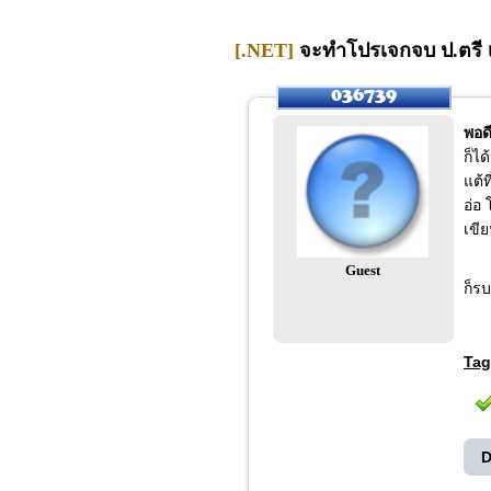
[.NET]
จะทำโปรเจกจบ ป.ตรี เ
พอด
ก็ไ
แต้
อ่อ 
เขีย
Guest
ก็ร
Tag
D