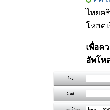
ไทยครี
โหลดเร
เพื่อค
อัพโหล
โดย
อีเมล์
บวกค่าให้ถูก