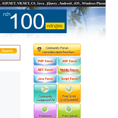
P
,
ASP.NET, VB.NET, C#, Java
,
jQuery , Android , iOS , Windows Phone