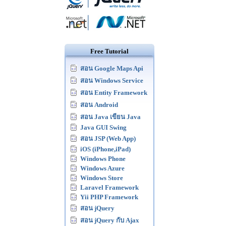
Free Tutorial
สอน Google Maps Api
สอน Windows Service
สอน Entity Framework
สอน Android
สอน Java เขียน Java
Java GUI Swing
สอน JSP (Web App)
iOS (iPhone,iPad)
Windows Phone
Windows Azure
Windows Store
Laravel Framework
Yii PHP Framework
สอน jQuery
สอน jQuery กับ Ajax