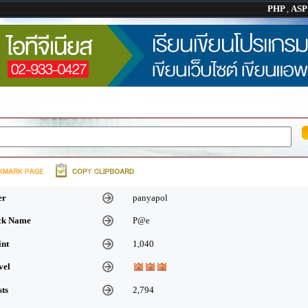
PHP
,
AS
er
panyapol
ick Name
P@e
int
1,040
vel
sts
2,794