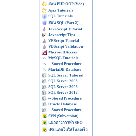
สอน PHP OOP (Vdo)
Ajax Tutorials
SQL Tutorials
สอน SQL (Part 2)
JavaScript Tutorial
Javascript Tips
VBScript Tutorial
VBScript Validation
Microsoft Access
MySQL Tutorials
-- Stored Procedure
MariaDB Database
SQL Server Tutorial
SQL Server 2005
SQL Server 2008
SQL Server 2012
-- Stored Procedure
Oracle Database
-- Stored Procedure
SVN (Subversion)
แนวทางการทำ SEO
ปรับแต่งเว็บให้โหลดเร็ว