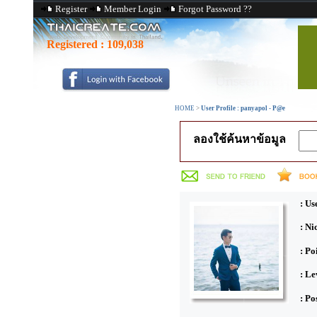
Register
Member Login
Forgot Password ??
Registered :
109,038
HOME
>
User Profile : panyapol - P@e
ลองใช้ค้นหาข้อมูล
: Us
: N
: Po
: Le
: Po