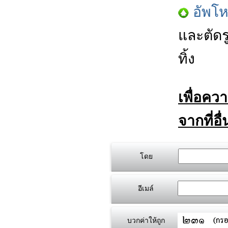
อัพโ
และตัดร
ทิ้ง
เพื่อคว
จากที่อื
โดย
อีเมล์
บวกค่าให้ถูก