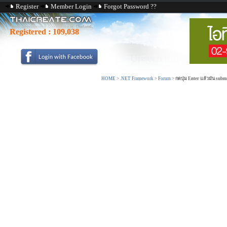
Register
Member Login
Forgot Password ??
Registered :
109,038
HOME
>
.NET Framework
>
Forum
>
กดปุ่ม Enter แล้วมัน subm