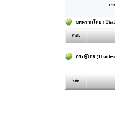
: St
บทความโดย ( Thaid
ลำดับ
กระทู้โดย (Thaide
รหัส