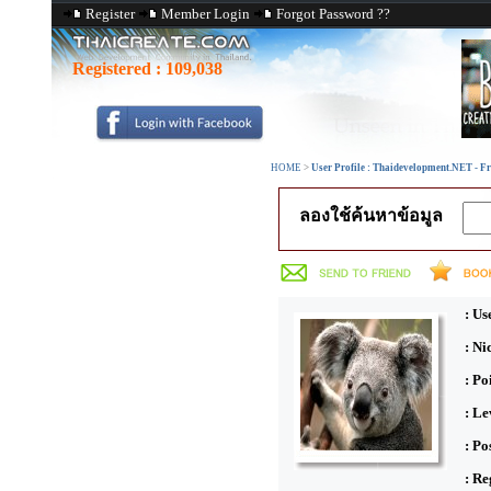
Register
Member Login
Forgot Password ??
Registered :
109,038
HOME
>
User Profile : Thaidevelopment.NET - 
ลองใช้ค้นหาข้อมูล
: Us
: N
: Po
: Le
: Po
: Re