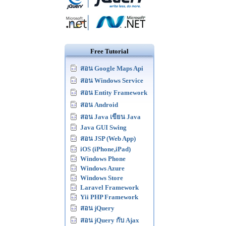
Free Tutorial
สอน Google Maps Api
สอน Windows Service
สอน Entity Framework
สอน Android
สอน Java เขียน Java
Java GUI Swing
สอน JSP (Web App)
iOS (iPhone,iPad)
Windows Phone
Windows Azure
Windows Store
Laravel Framework
Yii PHP Framework
สอน jQuery
สอน jQuery กับ Ajax