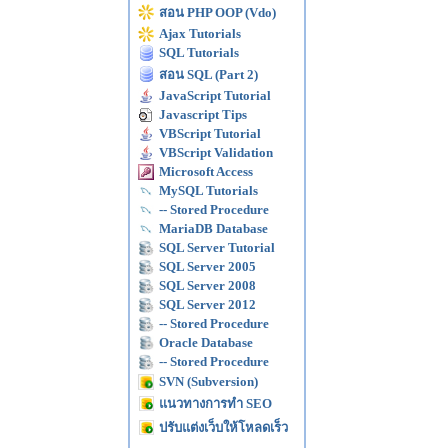
สอน PHP OOP (Vdo)
Ajax Tutorials
SQL Tutorials
สอน SQL (Part 2)
JavaScript Tutorial
Javascript Tips
VBScript Tutorial
VBScript Validation
Microsoft Access
MySQL Tutorials
-- Stored Procedure
MariaDB Database
SQL Server Tutorial
SQL Server 2005
SQL Server 2008
SQL Server 2012
-- Stored Procedure
Oracle Database
-- Stored Procedure
SVN (Subversion)
แนวทางการทำ SEO
ปรับแต่งเว็บให้โหลดเร็ว