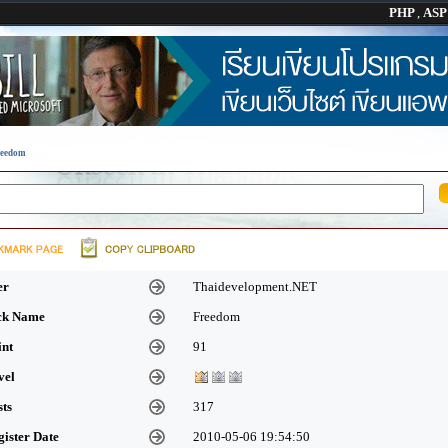
PHP
,
AS
Freedom
er
Thaidevelopment.NET
ick Name
Freedom
int
91
vel
sts
317
gister Date
2010-05-06 19:54:50