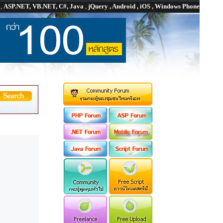
P
,
ASP.NET, VB.NET, C#, Java
,
jQuery , Android , iOS , Windows Phone