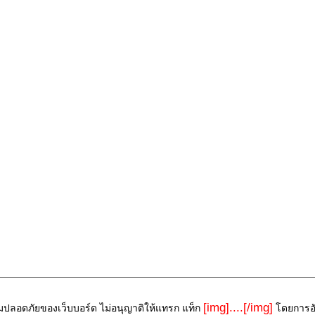
[img]....[/img]
ามปลอดภัยของเว็บบอร์ด ไม่อนุญาติให้แทรก แท็ก
โดยการอัพ