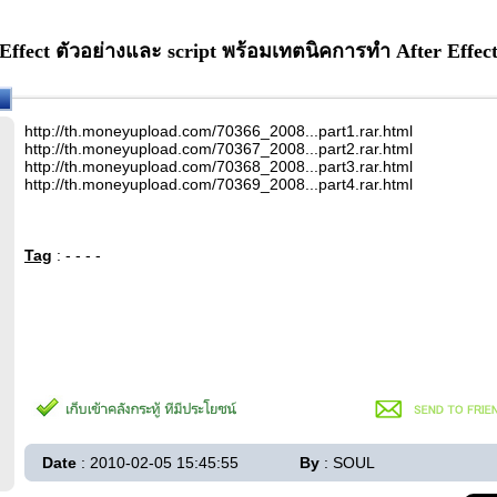
Effect ตัวอย่างและ script พร้อมเทตนิคการทำ After Effec
http://th.moneyupload.com/70366_2008...part1.rar.html
http://th.moneyupload.com/70367_2008...part2.rar.html
http://th.moneyupload.com/70368_2008...part3.rar.html
http://th.moneyupload.com/70369_2008...part4.rar.html
Tag
: - - - -
Date
: 2010-02-05 15:45:55
By
: SOUL