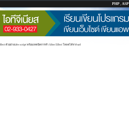
PHP
,
AS
ffect ตัวอย่างและ script พร้อมเทตนิคการทำ After Effect โหลดได้จาก url