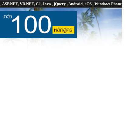
P
,
ASP.NET, VB.NET, C#, Java
,
jQuery , Android , iOS , Windows Phone