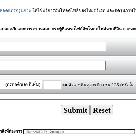
โหลดแทรกรูปภาพ
ให้ใช้บริการอัพโหลดไฟล์ของไทยครีเอท และตัดรูปภาพให
ามปลอดภัยและการตรวจสอบ กระทู้ที่แทรกไฟล์อัพโหลดไฟล์จากที่อื่น อาจจะถ
<= ตัวเลขฮินดูอารบิก เช่น 123 (หรือล็อ
สิ่งที่ต้องการ