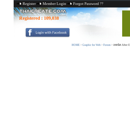
Register
Member Login
Forgot Password ??
Registered :
109,038
HOME
>
Graphic for Web
>
Forum
>
เทคนิค After E