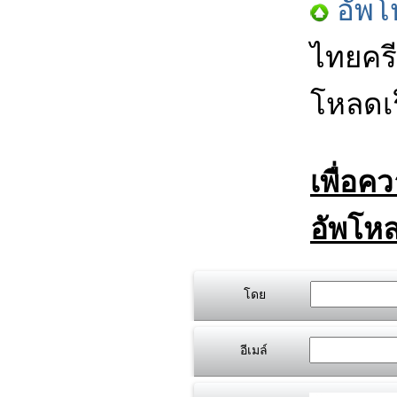
อัพโ
ไทยครี
โหลดเร
เพื่อค
อัพโหล
โดย
อีเมล์