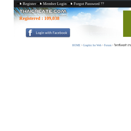
Register
Member Login
Forgot Password ??
Registered :
109,038
HOME
>
Graphic for Web
>
Forum
>
ใครที่เคยทำ P