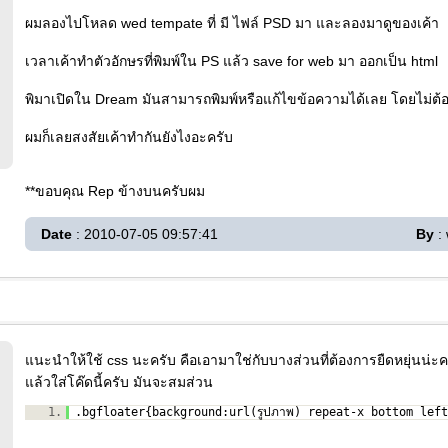
ผมลองไปโหลด wed tempate ที่ มี ไฟล์ PSD มา และลองมาดูของเค้า
เวลาเค้าทำตัวอักษรที่พิมพ์ใน PS แล้ว save for web มา ออกเป็น html
พิมาเปิดใน Dream มันสามารถพิมพ์หรือแก้ไขข้อความได้เลย โดยไม่ต้
ผมก็เลยสงสัยเค้าทำกันยังไงอะครับ
**ขอบคุณ Rep ข้างบนครับผม
Date
: 2010-07-05 09:57:41
By
:
แนะนำให้ใช้ css นะครับ คือเอามาใช่กับบางส่วนที่ต้องการยืดหยุ่นน่ะ
แล้วใส่โค๊ดนี้ครับ มันจะสมส่วน
1.
.bgfloater{background:url(รูปภาพ) repeat-x bottom left