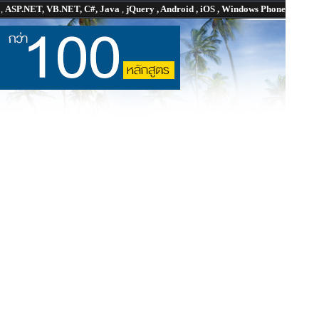
P
,
ASP.NET, VB.NET, C#, Java
,
jQuery , Android , iOS , Windows Phone