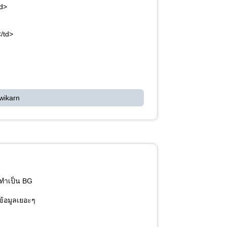
td>
/td>
wikarn
าทำเป็น BG
ข้อมูลเยอะๆ