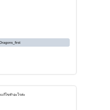
Dragons_first
มาเเก้ไขทำอะไรค่ะ