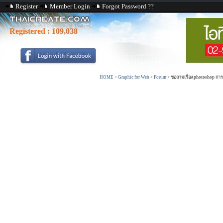
Register
Member Login
Forgot Password ??
Registered :
109,038
HOME
>
Graphic for Web
>
Forum
>
ขอถามเรื่อง photoshop การ