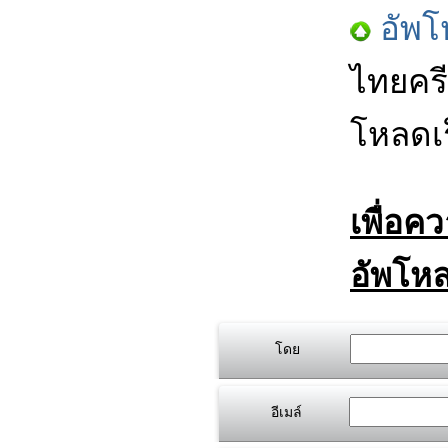
อัพโ
ไทยครี
โหลดเร
เพื่อค
อัพโหล
โดย
อีเมล์