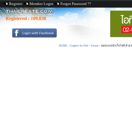
Register
Member Login
Forgot Password ??
Registered :
109,038
HOME
>
Graphic for Web
>
Forum
>
ออกแบบหน้าเว็บไซต์ ด้วย Ph