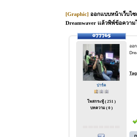
[Graphic]
ออกแบบหน้าเว็บไซต์ 
Dreamwaver เเล้วพิพ์ข้อความไ
ออก
Dre
Tag
ปาร์ค
โพสกระทู้ ( 251 )
บทความ ( 0 )
D