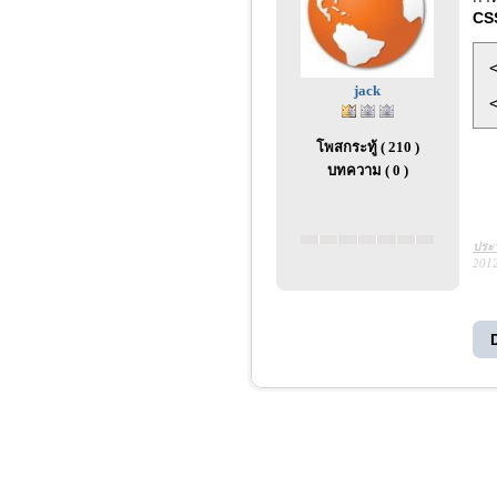
CS
<
jack
โพสกระทู้ ( 210 )
บทความ ( 0 )
ประว
2012