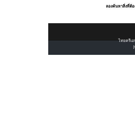
ลองค้นหาสิ่งที่ต้
ไทยครีเอท
[