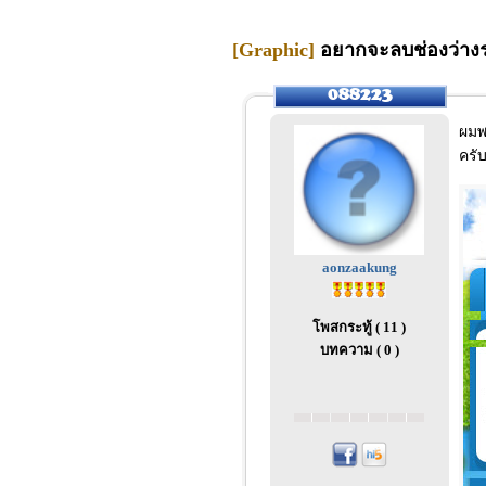
[Graphic]
อยากจะลบช่องว่างระ
ผมพย
ครั
aonzaakung
โพสกระทู้ ( 11 )
บทความ ( 0 )