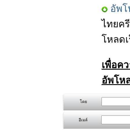
อัพโ
ไทยครี
โหลดเร
เพื่อค
อัพโหล
โดย
อีเมล์