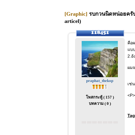
[Graphic]
รบกวนนิดหน่อยครับ เ
articel)
คือ
แบบ
2.อ
ผมจ
praphat_thekop
เช่น
<P>
โพสกระทู้ ( 157 )
บทความ ( 0 )
Tag