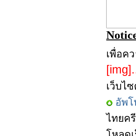
Notic
เพื่อค
[img].
เว็บไซ
อัพโ
ไทยครี
โหลดเร