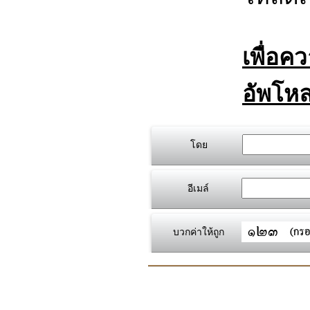
เพื่อค
อัพโหล
โดย
อีเมล์
บวกค่าให้ถูก