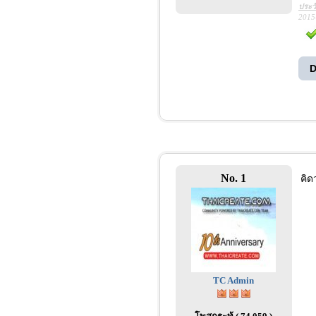
ประว
2015
D
No. 1
คิด
TC Admin