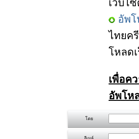
เว็บไซ
อัพโ
ไทยครี
โหลดเร
เพื่อค
อัพโหล
โดย
อีเมล์