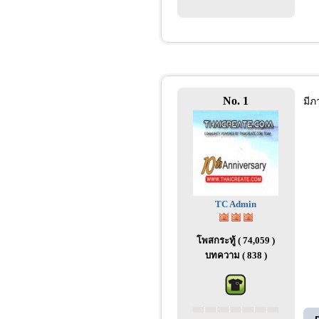
No. 1
มี
TC Admin
โพสกระทู้ ( 74,059 )
บทความ ( 838 )