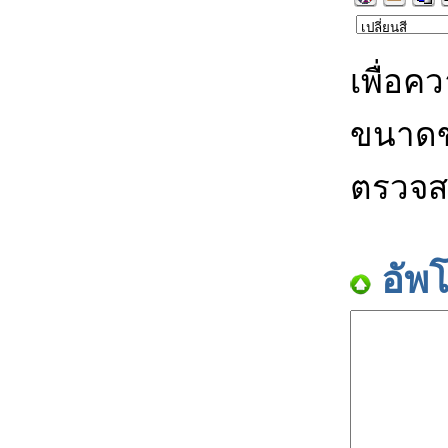
เพื่อค
ขนาดข
ตรวจส
อัพ