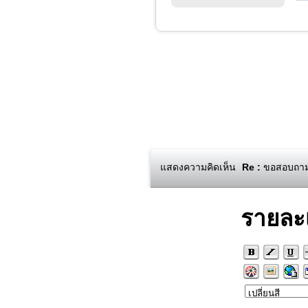
แสดงความคิดเห็น
Re :
ขอสอบถามเ
รายละ