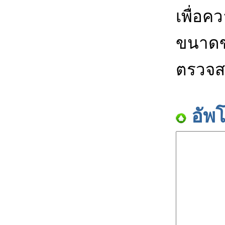
เพื่อค
ขนาดข
ตรวจส
อัพ