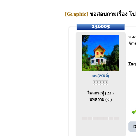
[Graphic]
ขอสอบถามเรื่อง โป
ขออ
อัก
Tag
sts (เซนต์)
โพสกระทู้ ( 23 )
บทความ ( 0 )
D