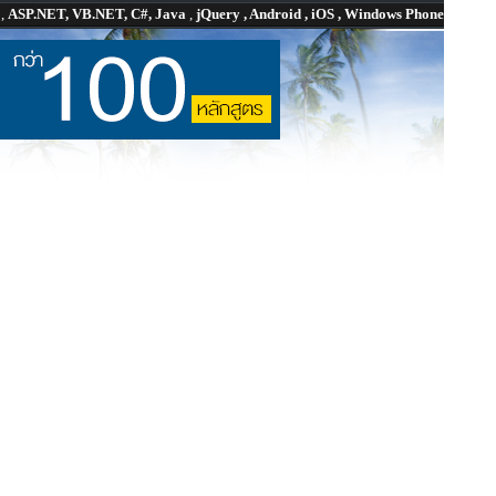
P
,
ASP.NET, VB.NET, C#, Java
,
jQuery , Android , iOS , Windows Phone