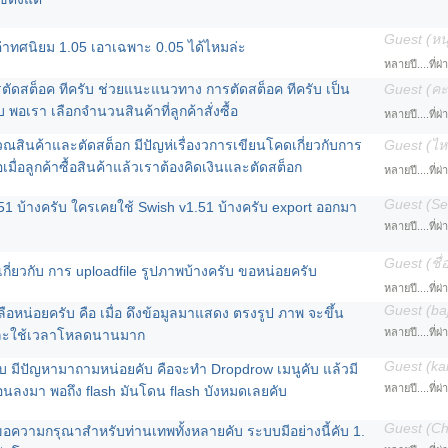
Guest (หนุ
าทศนิยม 1.05 เอาเฉพาะ 0.05 ได้ไหมล่ะ
หลายปี....ที่ผ
ัดสต็อค ทีครับ ช่วยแนะแนวทาง การตัดสต็อค ทีครับ เป็น
Guest (คะน
พอเรา เลือกจำนวนสินค้าที่ลูกค้าสั่งซื้อ
หลายปี....ที่ผ
ินค้าและตัดสต็อก มีปัญห่เรื่องวการเขียนโคดเกี่ยวกับการ
Guest (ไห
อเมื่อลูกค้าซื้อสินค้าแล้วเราต้องคิดเงินและตัดสต็อก
หลายปี....ที่ผ
Guest (Se
51 บ้างครับ ใครเคยใช้ Swish v1.51 บ้างครับ export ออกมา
หลายปี....ที่ผ
Guest (ชื่
กี่ยวกับ การ uploadfile รูปภาพบ้างครับ ขอหน่อยครับ
หลายปี....ที่ผ
Guest (ba
ลือหน่อยครับ คือ เมื่อ ดึงข้อมูลมาแสดง ตรงรูป ภาพ จะขึ้น
หลายปี....ที่ผ
 และใช้เวลาโหลดนานมาก
Guest (k
ับ มีปัญหามาถามหน่อยคับ คือจะทำ Dropdrow เมนูคับ แล้วมี
หลายปี....ที่ผ
เลื่อนลงมา พอถึง flash มันโดน flash บังหมดเลยคับ
Guest (C
 ขอความกรุณาสำหรับท่านเทพทั้งหลายคับ ระบบมีอย่างนี้คับ 1.