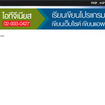
PHP
,
AS
orum