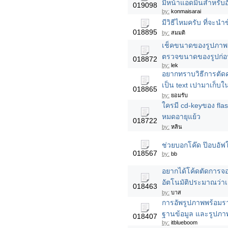
มีหน้าแอดมินสำหรับ
019098
by:
konmaisarai
มีวิธีไหมครับ ที่จะน
018895
by:
สมมติ
เช็คขนาดของรูปภาพแ
ตรวจขนาดของรูปก่อน
018872
by:
lek
อยากทราบวิธีการตัดค
เป็น text เปามาเก็บใน
018865
by:
ยอมรับ
ใครมี cd-keyของ flas
หมดอายุแย้ว
018722
by:
หลิน
ช่วยบอกโค๊ด ป๊อบอัฟ
018567
by:
bb
อยากได้โค้ดตัดการจอ
อัตโนมัติประมาณว่าเร
018463
by:
บาส
การอัพรูปภาพพร้อมร
ฐานข้อมูล และรูปภาพน
018407
by:
itblueboom