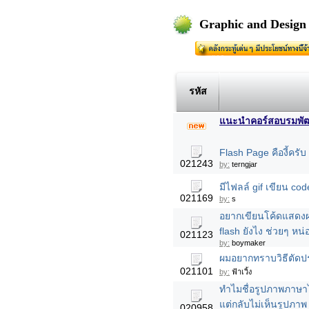
Graphic and Desig
รหัส
แนะนำคอร์สอบรมพัฒนา
Flash Page คืองี้ครับ
021243
by:
terngjar
มีไฟลล์ gif เขียน cod
021169
by:
s
อยากเขียนโค้ดแสดงผล
flash ยังไง ช่วยๆ หน
021123
by:
boymaker
ผมอยากทราบวิธีตัดปร
021101
by:
ฟ้าเวิ้ง
ทำไมชื่อรูปภาพภาษาไ
แต่กลับไม่เห็นรูปภาพ
020958