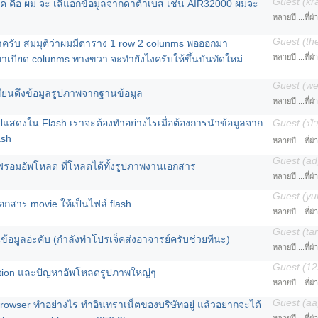
Guest (kra
ช็ค คือ ผม จะ เลืแอกข้อมูลจากดาต้าเบส เช่น AIR32000 ผมจะ
หลายปี....ที่ผ
Guest (th
ครับ สมมุติว่าผมมีตาราง 1 row 2 colunms พอออกมา
หลายปี....ที่ผ
เบียด colunms ทางขวา จะทำยังไงครับให้ขึ้นบันทัดใหม่
Guest (w
ียนดึงข้อมูลรูปภาพจากฐานข้อมูล
หลายปี....ที่ผ
แสดงใน Flash เราจะต้องทำอย่างไรเมื่อต้องการนำข้อมูลจาก
Guest (ป๋า
ash
หลายปี....ที่ผ
Guest (ad
ฟรอมอัพโหลด ที่โหลดได้ทั้งรูปภาพงานเอกสาร
หลายปี....ที่ผ
Guest (y
กสาร movie ให้เป็นไฟล์ flash
หลายปี....ที่ผ
Guest (ta
้อมูลอ่ะคับ (กำลังทำโปรเจ็คส่งอาจารย์ครับช่วยทีนะ)
หลายปี....ที่ผ
Guest (12
ation และปัญหาอัพโหลดรูปภาพใหญ่ๆ
หลายปี....ที่ผ
Guest (aa
rowser ทำอย่างไร ทำอินทราเน็ตของบริษัทอยู่ แล้วอยากจะได้