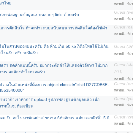
าษาไทย
หลายปี....ที่ผ
Guest (w
ปภาพลงฐานข้อมูลแบบหลายๆ field ด้วยครับ...
หลายปี....ที่ผ
Guest (na
ุนการตัดสินใจ ถ้าจะทำระบบสนับสนุนการตัดสินใจต้องใช้คำ
หลายปี....ที่ผ
โพสรูปของผมนะครับ คือ ห้ามเกิน 50 kb ก็คือโพสได้ไม่เกิน
Guest (มด
อไรครับ อธิบายทีครับ
หลายปี....ที่ผ
Guest (ด
ดเรา ตัดคำแบบนี้ครับ อยากจะตัดคำให้แสดงตัวอักษร ไม่มาก
การ)
ักษร จะต้องทำไงหรอครับ
หลายปี....ที่ผ
Guest (or
วางในตำแหน่งที่ต้องการ object classid="clsid:D27CDB6E-
4553540000"
หลายปี....ที่ผ
Guest (yo
บว่าถ้าเราทำการ upload รูปภาพลงฐานข้อมูลแล้ว เมื่อ
หลายปี....ที่ผ
ภาพนั้นจะต้องเขียน
Guest (cr
ผม รับ อะไร มาซักอย่าง1ขนาด 6ตัวอักษร แต่จะเอาตัวที่1 5 6
หลายปี....ที่ผ