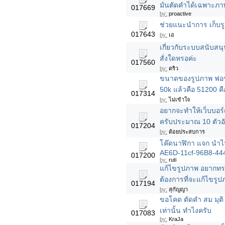
มันตัดคำได้เฉพาะภ
017669
by:
proactive
ช่วยแนะนำการ เก็บรู
017643
by:
เอ
เกี่ยวกับระบบสนับสน
สั่งใดหรอค่ะ
017560
by:
ดริว
ขนาดของรูปภาพ ฟอร์ม
50k แล้วคือ 51200 คื
017314
by:
ไม่เข้าใจ
อยากจะทำให้เว็บบอร์
ครับประมาณ 10 ตัวอ
017204
by:
ด้อยประสบการ
โค๊ดนาฬิกา แจก นำไป
AE6D-11cf-96B8-44
017200
by:
ruti
แก้ไขรูปภาพ อยากทรา
ต้องการที่จะแก้ไขรูป
017194
by:
สุกัญญา
ขอโคด ตัดคำ สม มุติ 
เท่านั้น ทำไงครับ
017083
by:
KraJa