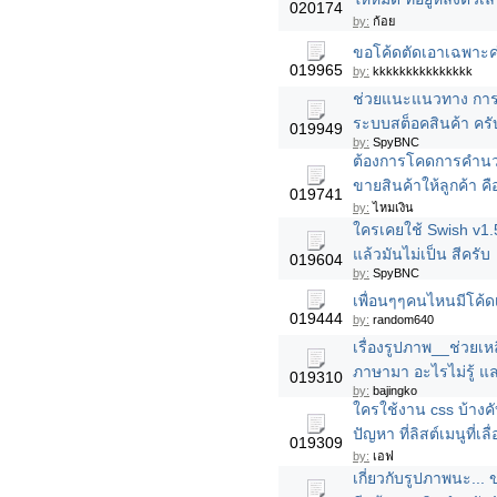
020174
by:
ก้อย
ขอโค้ดตัดเอาเฉพาะค่
019965
by:
kkkkkkkkkkkkkkk
ช่วยแนะแนวทาง การต
ระบบสต็อคสินค้า ครับ 
019949
by:
SpyBNC
ต้องการโคดการคำนวณส
ขายสินค้าให้ลูกค้า คื
019741
by:
ไหมเงิน
ใครเคยใช้ Swish v1.
แล้วมันไม่เป็น สีครับ
019604
by:
SpyBNC
เพื่อนๆๆคนไหนมีโค้ดเ
019444
by:
random640
เรื่องรูปภาพ__ช่วยเห
ภาษามา อะไรไม่รู้
019310
by:
bajingko
ใครใช้งาน css บ้างค
ปัญหา ที่ลิสต์เมนูที่
019309
by:
เอฟ
เกี่ยวกับรูปภาพนะ...