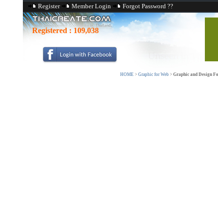
Register
Member Login
Forgot Password ??
Registered :
109,038
HOME
>
Graphic for Web
>
Graphic and Design F