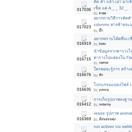
ตัด คำ แล้ว เอา มาเ
เช็ค แค่ A _ _ 32 _
017036
by:
kraja
อยากถามวิธีการตัดคำ
colunms ทางซ้ายจะมา
017023
by:
อิ๊ก
อยากทราบโค้ตที่จะเข
016919
by:
kiato
นำข้อมูลจากตารางไป
ตารางไปแสดงใน Fl
016715
by:
naimai
ใครพอจะรู้การ สร้าง
016676
by:
ทัก
โปรแกรมแปลงไฟล์ เอ
016635
by:
yumza
การเก็บรูปภาพลงฐานข
016412
by:
redarmy
resize รูปภาพ anim
016369
by:
อ๊อนอ่อนคุง
run activex บน webb