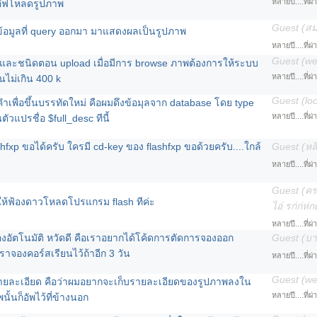
หลายปี....ที่ผ
อัฟโหลดรูปภาพ
Guest (สม
ำข้อมูลที่ query ออกมา มาแสดงผลเป็นรูปภาพ
หลายปี....ที่ผ
Guest (w
ละชนิดตอน upload เมื่อมีการ browse ภาพต้องการให้ระบบ
หลายปี....ที่ผ
ไม่เกิน 400 k
Guest (lo
ำเพื่อขึ้นบรรทัดใหม่ คือผมดึงข้อมุลจาก database โดย type
หลายปี....ที่ผ
ตัวแปรชื่อ $full_desc ทีนี้
hfxp ขอได้ครับ ใครมี cd-key ของ flashfxp ขอด้วยครับ....ใกล้
Guest (หล
หลายปี....ที่ผ
Guest (ครด
ให้ฟ้องดาวโหลดโปรแกรม flash ทีค่ะ
ไอ่ รก่ก่ห่ก
หลายปี....ที่ผ
งอัตโนมัติ หวัดดี คือเราอยากได้โค้ดการตัดการจองออก
Guest (บา
าจองคอร์สเรียนไว้ถ้าอีก 3 วัน
หลายปี....ที่ผ
Guest (w
ายละเอียด คือว่าผมอยากจะเก็บรายละเอียดของรูปภาพลงใน
หลายปี....ที่ผ
ั้นก็อัพไว้ที่ข้างนอก