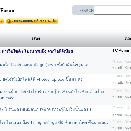
n Forum
เรื่อง
ตอ
TC Admin
เว็บไซต์ / โปรแกรมมิ่ง จากไอทีจีเนียส
-
Guest (sc
 ผมใส่ Flash ลงหน้าPage (.swf) ซึ่งตัวมันใหญ่พอดู
หลายปี....ที่ผ
Guest (im
e ยังไงให้เปิดไฟลล์ที่ Photoshop.exe ขึ้นมาเลย
หลายปี....ที่ผ
Guest (ee
ภาพด้วย flsh ทำไงครับ อยากรู้ว่าเขียนยังไงครับแล้วสร้าง
หลายปี....ที่ผ
่อยนะครับ
Guest (ฟ้าเ
ะโยคนะครับเหมือนกับหน้าชื่อกระทู้ในเว็บนี้นะครับ
หลายปี....ที่ผ
Guest (Eu
ทยไม่แสดง ดึงรูปจากฐานข้อมูล ทีมี ชื่อภาษาไทย ขึ้นมาแสดง
หลายปี....ที่ผ