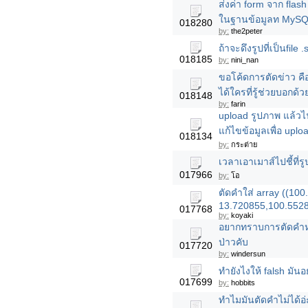
ส่งค่า form จาก flas
ในฐานข้อมูลท MyS
018280
by:
the2peter
ถ้าจะดึงรูปที่เป็นfile 
018185
by:
nini_nan
ขอโค้ดการตัดข่าว คือ
ได้ใครที่รู้ช่วยบอกด
018148
by:
farin
upload รูปภาพ แล้วไ
แก้ไขข้อมูลเพื่อ upl
018134
by:
กระต่าย
เวลาเอาเมาส์ไปชี้ที่
017966
by:
โอ
ตัดคำใส่ array ((1
13.720855,100.5528
017768
by:
koyaki
อยากทราบการตัดคำหน
ป่าวคับ
017720
by:
windersun
ทำยังไงให้ falsh มันอ
017699
by:
hobbits
ทำไมมันตัดคำไม่ได้อ่ะ