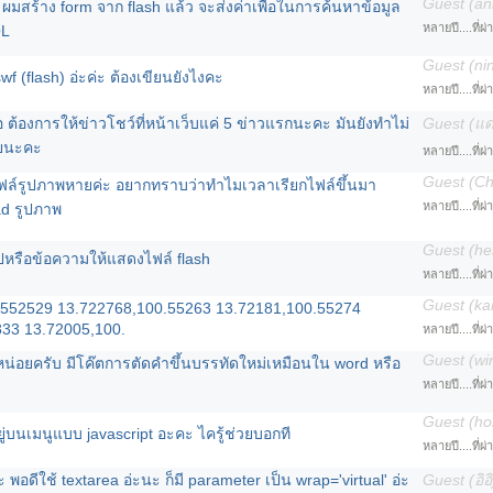
Guest (an
h ผมสร้าง form จาก flash แล้ว จะส่งค่าเพื่อในการค้นหาข้อมูล
หลายปี....ที่ผ
QL
Guest (ni
.swf (flash) อ่ะค่ะ ต้องเขียนยังไงคะ
หลายปี....ที่ผ
 ต้องการให้ข่าวโชว์ที่หน้าเว็บแค่ 5 ข่าวแรกนะคะ มันยังทำไม่
Guest (แด
้วยนะคะ
หลายปี....ที่ผ
Guest (C
ฟล์รูปภาพหายค่ะ อยากทราบว่าทำไมเวลาเรียกไฟล์ขึ้นมา
หลายปี....ที่ผ
oad รูปภาพ
Guest (he
รูปหรือข้อความให้แสดงไฟล์ flash
หลายปี....ที่ผ
Guest (k
00.552529 13.722768,100.55263 13.72181,100.55274
33 13.72005,100.
หลายปี....ที่ผ
Guest (wi
่อยครับ มีโค๊ตการตัดคำขึ้นบรรทัดใหม่เหมือนใน word หรือ
หลายปี....ที่ผ
Guest (ho
ยู่บนเมนูแบบ javascript อะคะ ไครู้ช่วยบอกที
หลายปี....ที่ผ
 พอดีใช้ textarea อ่ะนะ ก็มี parameter เป็น wrap='virtual' อ่ะ
Guest (อิอิ