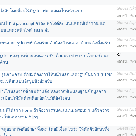
Guest (มั่
ำไงคับโดยที่จะให้มีรูปภาพมาแสดงในหน้าแรก
หลายปี....ที่ผ
Guest (op
มันไปบัง javascript อ่าค่ะ ทำไงดีค่ะ มันแสดงที่เดียวกัน แต่
หลายปี....ที่ผ
t มันแสดงหน้าไฟล์ flash ค่ะ
Guest (w
าพหลายๆรูปภาพทำไงครับแล้วต้องกำหนดดาต้าเบสไงมั้งครับ
หลายปี....ที่ผ
KJ
d รูปภาพลงฐานข้อมูลหน่อยครับ คือผมจะทำระบบเว็บบอร์ดนะ
หลายปี....ที่ผ
์รูป
Guest (tu
 รูปภาพครับ คือผมต้องการให้หน้าหลักแสดงรูปขึ้นมา 1 รูป พอ
หลายปี....ที่ผ
จะเปลี่ยนเป็นอีกรูปนึงอ่ะครับ
Guest (-_-
างไรหลังจากซื้อสินค้าแล้ง หลังจากที่เพิ่มลงฐานข้อมูลจาก
หลายปี....ที่ผ
ะเขียนให้มันตัดสต็อกอัตโนมัติยังไงคับ
Guest (art
นที่ได้จาก Form ถ้าต้องการรับคะแนนผลสอบมา แล้วตรวจ
หลายปี....ที่ผ
นน ให้แสดงภาพ A.jpg
Guest (o
หนูอยากตัดตัออักษรทิ้งค่ะ โดยมีเงื่อนไขว่ว ให้ตัดตัวอักษรทิ้ง
หลายปี....ที่ผ
ขตั้งแต่