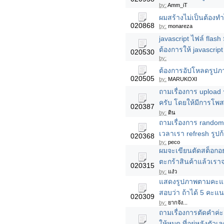
by:
Amm_iT
ผมสร้างไม่เป็นต้องท
020868
by:
monareza
javascript ไฟล์ flash 
ต้องการให้ javascrip
020530
by:
ต้องการอัปโหลดรูปภ
020505
by:
MARUKOXI
ถามเรื่องการ uploa
ครับ โดยให้มีการโพสต
020387
by:
ดิน
ถามเรื่องการ random
เวลาเรา refresh รูปก้
020368
by:
peco
ผมจะเขียนตัดสต็อกอย่
ตะกร้าสินค้าแล้วเราจ
020315
by:
แง๋ว
แสดงรูปภาพตามคะแน
สอบว่า ถ้าได้ 5 คะแ
020309
by:
ยากจัง...
ถามเรื่องการตัดคำค่ะ 
ให้หมด ที่อยู่หลังตัวเล