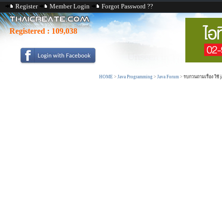
Register
Member Login
Forgot Password ??
Registered :
109,038
HOME
>
Java Programming
>
Java Forum
>
รบกวนถามเรื่อง ใช้ 