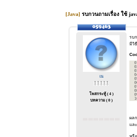
[Java]
รบกวนถามเรื่อง ใช้ jav
รบก
มีว
Co
0
0
0
0
เน
0
0
0
0
โพสกระทู้ ( 4 )
0
1
บทความ ( 0 )
ผลกา
และม
หรื