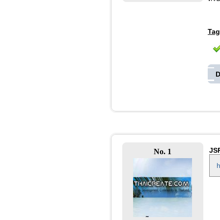
Tag
D
JSP
No. 1
h