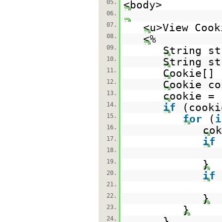
05.
<body>
06.
07.
<u>View Cook
08.
<%
09.
String s
10.
String s
11.
Cookie[] 
12.
Cookie co
13.
cookie = 
14.
if
(cook
15.
for
(
i
16.
cok
17.
if
18.
19.
}
20.
if
21.
22.
}
23.
}
24.
}