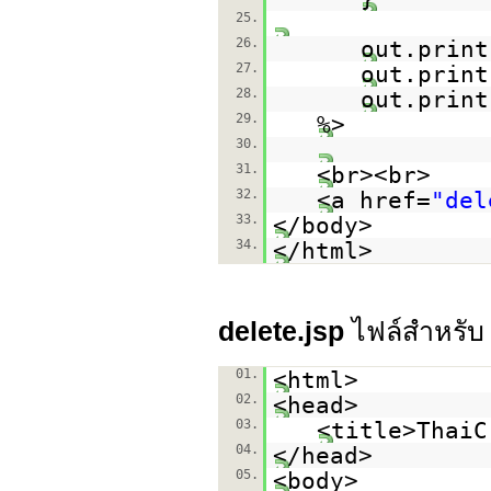
25.
26.
out.print
27.
out.print
28.
out.print
29.
%>
30.
31.
<br><br>
32.
<a href=
"del
33.
</body>
34.
</html>
delete.jsp
ไฟล์สำหรั
01.
<html>
02.
<head>
03.
<title>ThaiC
04.
</head>
05.
<body>