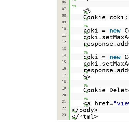
06.
07.
<%
08.
Cookie coki;
09.
10.
coki =
new
C
11.
coki.setMaxA
12.
response.add
13.
14.
coki =
new
C
15.
coki.setMaxA
16.
response.add
17.
%
18.
19.
Cookie Delet
20.
21.
<a href=
"vie
22.
</body>
23.
</html>