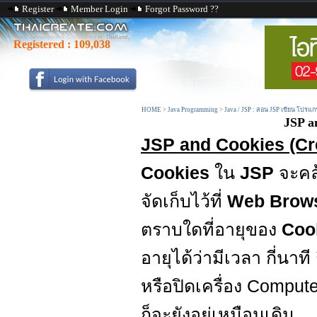
Register
Member Login
Forgot Password ??
Registered :
109,038
HOME
>
Java Programming
>
Java / JSP : สอน JSP เขียน โปรแก
JSP a
JSP and Cookies (Cre
Cookies
ใน
JSP
จะคล
จัดเก็บไว้ที่
Web Brow
ตราบใดที่อายุของ
Coo
อายุได้ว่ามีเวลา กี่นาที
หรือปิดเครื่อง Compute
ก็จะยังอยู่เหมือนเดิม