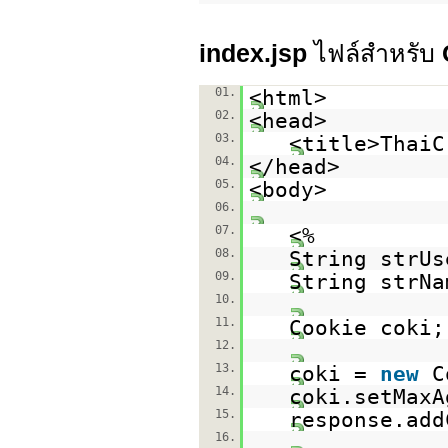
index.jsp
ไฟล์สำหรับ
01.
<html>
02.
<head>
03.
<title>ThaiC
04.
</head>
05.
<body>
06.
07.
<%
08.
String strU
09.
String strN
10.
11.
Cookie coki;
12.
13.
coki =
new
C
14.
coki.setMaxA
15.
response.add
16.