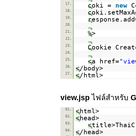
17.
coki =
new
C
18.
coki.setMaxA
19.
response.add
20.
21.
%
22.
23.
Cookie Creat
24.
25.
<a href=
"vie
26.
</body>
27.
</html>
view.jsp
ไฟล์สำหรับ
G
01.
<html>
02.
<head>
03.
<title>ThaiC
04.
</head>