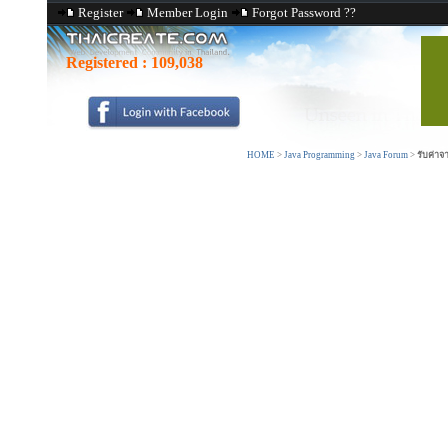
Register
Member Login
Forgot Password ??
Registered :
109,038
HOME
>
Java Programming
>
Java Forum
>
รับค่าจ