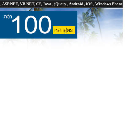
P
,
ASP.NET, VB.NET, C#, Java
,
jQuery , Android , iOS , Windows Phone