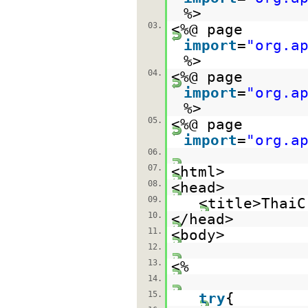
%>
03.
<%@ page
import
=
"org.a
%>
04.
<%@ page
import
=
"org.a
%>
05.
<%@ page
import
=
"org.a
06.
07.
<html>
08.
<head>
09.
<title>ThaiC
10.
</head>
11.
<body>
12.
13.
<%
14.
15.
try
{