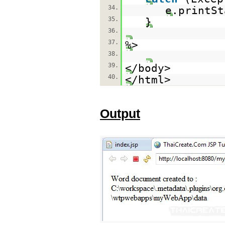
34.
e.printSt
35.
}
36.
37.
%>
38.
39.
</body>
40.
</html>
Output