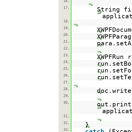
16.
17.
String fi
applica
18.
19.
XWPFDocu
20.
XWPFParag
21.
para.setA
22.
23.
XWPFRun r
24.
run.setBo
25.
run.setFo
26.
run.setTe
27.
28.
doc.write
29.
30.
out.print
applica
31.
32.
}
33.
catch
(Excep