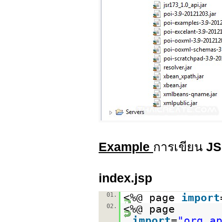
Example
การเขียน
J
index.jsp
01.
<%@ page
import
02.
<%@ page
import
=
"org.a