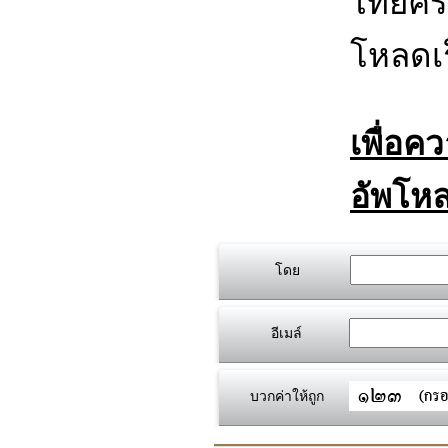
ไทยครี
โหลดเร
เพื่อค
อัพโหล
โดย
อีเมล์
บวกค่าให้ถูก