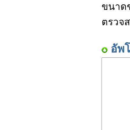
ขนาดข
ตรวจส
อัพ