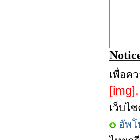
Notic
เพื่อค
[img].
เว็บไซ
อัพโ