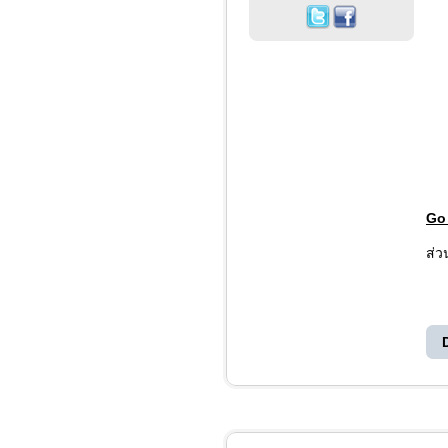
Go
ส่ว