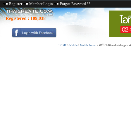
Register
Member Login
Forgot Password ??
Registered :
109,038
HOME
>
Mobile
>
Mobile Forum
>
ทำโปรเจค android applicati