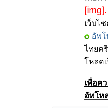
[img].
เว็บไซ
อัพโ
ไทยครี
โหลดเร
เพื่อค
อัพโหล