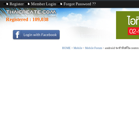
Register
Member Login
Forgot Password ??
Registered :
109,038
HOME
>
Mobile
>
Mobile Forum
>
android จะทำลิงค์ใน contex