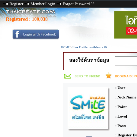
Register
Member Login
Forgot Password ??
Registered :
109,038
HOME
>
User Profile : smilehost - นัท
ลองใช้ค้นหาข้อมูล
: User
: Nick Name
: Point
: Level
: Posts
: Register D