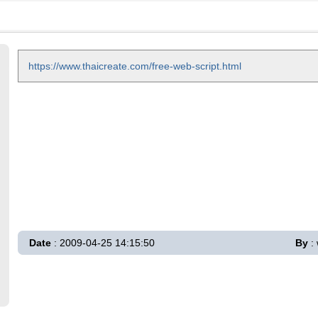
https://www.thaicreate.com/free-web-script.html
Date
: 2009-04-25 14:15:50
By
: