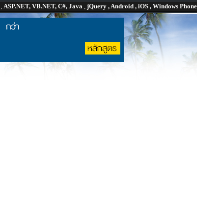
P
,
ASP.NET, VB.NET, C#, Java
,
jQuery , Android , iOS , Windows Phone