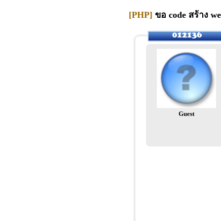
[PHP]
ขอ code สร้าง w
Guest