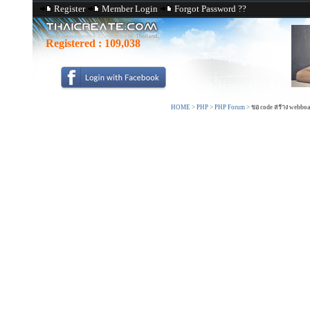
Register
Member Login
Forgot Password ??
Registered :
109,038
HOME
>
PHP
>
PHP Forum
>
ขอ code สร้าง webbo