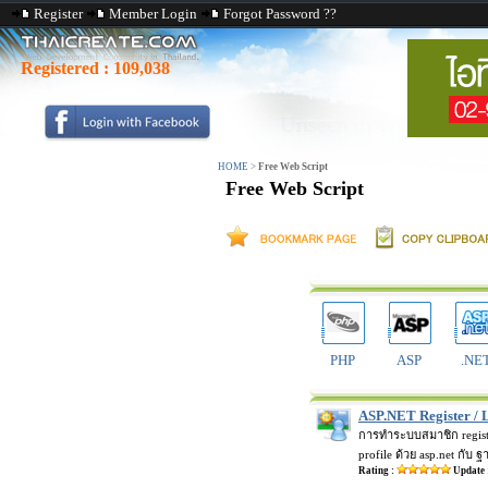
Register
Member Login
Forgot Password ??
Registered :
109,038
HOME
>
Free Web Script
Free Web Script
PHP
ASP
.NE
ASP.NET Register / L
การทำระบบสมาชิก registe
profile ด้วย asp.net กับ ฐ
Rating :
Update 