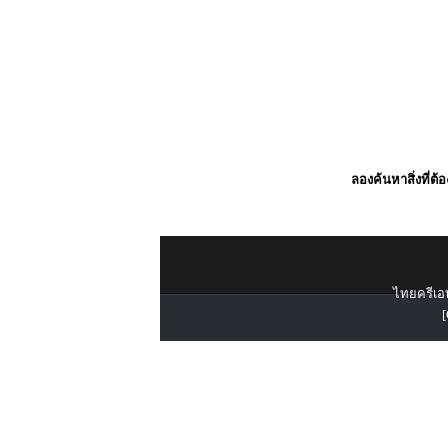
ลองค้นหาสิ่งที่ต้
ไทยครีเอท
[