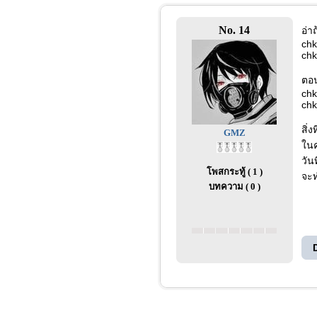
No. 14
อ่า
chk
chk
ตอน
chk
chk
สิ่
GMZ
ในค
วัน
โพสกระทู้ ( 1 )
จะท
บทความ ( 0 )