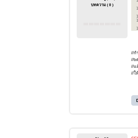
บทความ ( 0 )
//ก
//t
//แ
//ใ