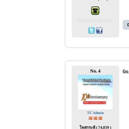
No. 4
Go
TC Admin
โพสกระทู้ ( 74,059 )