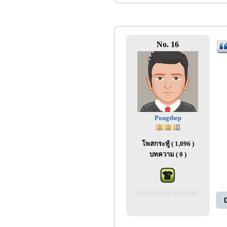
No. 16
Pongthep
โพสกระทู้ ( 1,096 )
บทความ ( 0 )