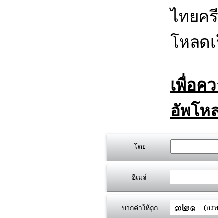
ไทยครี
โหลดเร
เพื่อค
อัพโหล
โดย
อีเมล์
บวกค่าให้ถูก