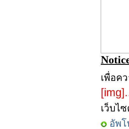
Notic
เพื่อค
[img].
เว็บไซ
อัพโ