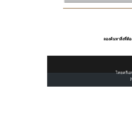
ลองค้นหาสิ่งที่ต้
ไทยครีเอท
[