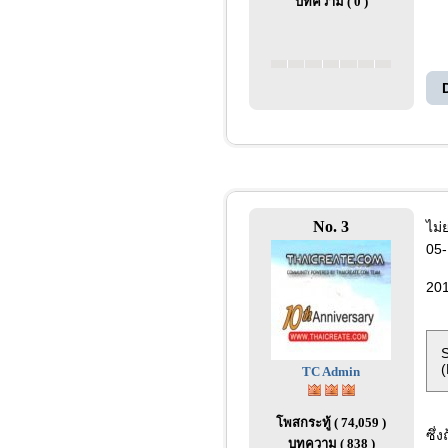
บทความ ( 0 )
No. 3
ไม่
05-
201
TC Admin
โพสกระทู้ ( 74,059 )
ซึ่
บทความ ( 838 )