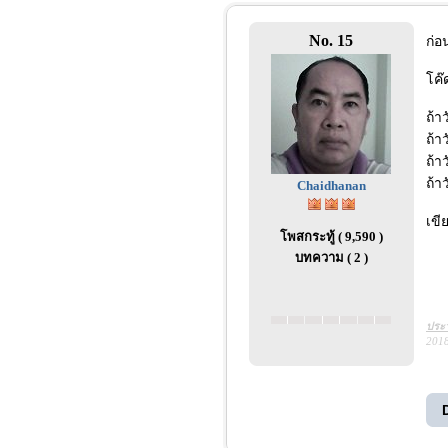
No. 15
ก่อ
โค๊
ถ้า
ถ้า
ถ้า
ถ้า
Chaidhanan
เขี
โพสกระทู้ ( 9,590 )
บทความ ( 2 )
ประว
2018