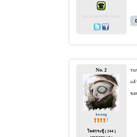
No. 2
รบก
แล้
ขอบ
kwang
โพสกระทู้ ( 244 )