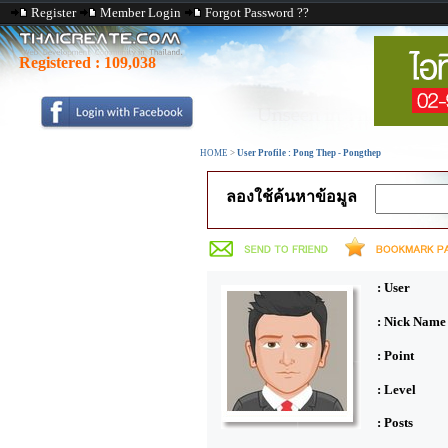
Register
Member Login
Forgot Password ??
Registered :
109,038
HOME
>
User Profile : Pong Thep - Pongthep
ลองใช้ค้นหาข้อมูล
: User
: Nick Name
: Point
: Level
: Posts