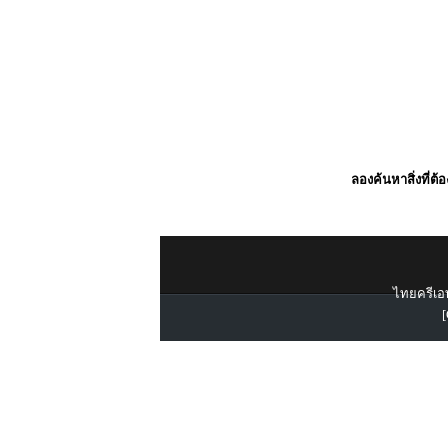
ลองค้นหาสิ่งที่ต้
ไทยครีเอท
[