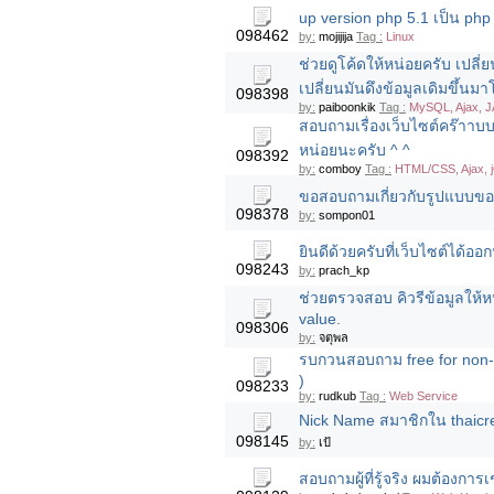
up version php 5.1 เป็น php 
098462
by:
mojijija
Tag :
Linux
ช่วยดูโค้ดให้หน่อยครับ เปลี
เปลี่ยนมันดึงข้อมูลเดิมขึ้น
098398
by:
paiboonkik
Tag :
MySQL, Ajax, 
สอบถามเรื่องเว็บไซต์คร๊าาบบ 
หน่อยนะครับ ^ ^
098392
by:
comboy
Tag :
HTML/CSS, Ajax, 
ขอสอบถามเกี่ยวกับรูปแบบของ
098378
by:
sompon01
ยินดีด้วยครับที่เว็บไซต์ได้ออก
098243
by:
prach_kp
ช่วยตรวจสอบ คิวรีข้อมูลให้ห
value.
098306
by:
จตุพล
รบกวนสอบถาม free for non-c
)
098233
by:
rudkub
Tag :
Web Service
Nick Name สมาชิกใน thaicreat
098145
by:
เป้
สอบถามผู้ที่รู้จริง ผมต้องการ