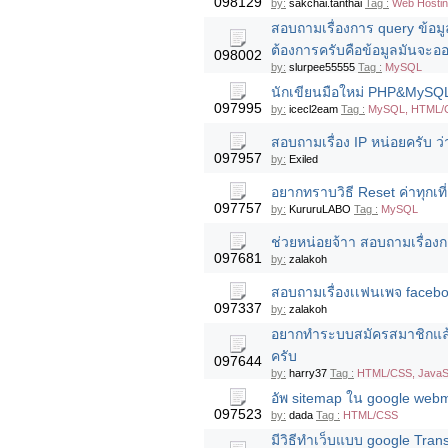
098129
by:
sakchai.tanthai
Tag :
Web Hosti
สอบถามเรื่องการ query ข้อม
ต้องการครับคือข้อมูลมันจะอ
098002
by:
slurpee55555
Tag :
MySQL
นักเขียนมือใหม่ PHP&MySQL
097995
by:
icecl2eam
Tag :
MySQL, HTML/
สอบถามเรื่อง IP หน่อยครับ ว่
097957
by:
Exiled
อยากทราบวิธี Reset ค่าทุกเท
097757
by:
KururuLABO
Tag :
MySQL
ช่วยหน่อยจ้าา สอบถามเรื่องก
097681
by:
zalakoh
สอบถามเรื่องเเฟนเพจ faceboo
097337
by:
zalakoh
อยากทำระบบสมัครสมาชิกแล้ว
ครับ
097644
by:
harry37
Tag :
HTML/CSS, JavaSc
อัพ sitemap ใน google webma
097523
by:
dada
Tag :
HTML/CSS
มีวิธีทำเว็บแบบ google Transl