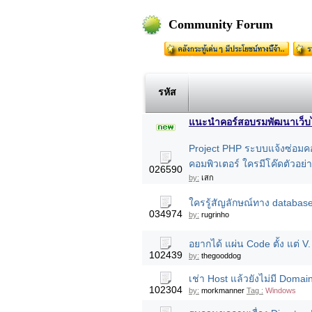
Community Forum
รหัส
แนะนำคอร์สอบรมพัฒนาเว็บไซต
Project PHP ระบบแจ้งซ่อมค
คอมพิวเตอร์ ใครมีโค๊ดตัวอย
026590
by:
เสก
ใครรู้สัญลักษณ์ทาง database 
034974
by:
rugrinho
อยากได้ แผ่น Code ตั้ง แต่ V
102439
by:
thegooddog
เช่า Host แล้วยังไม่มี Domai
102304
by:
morkmanner
Tag :
Windows