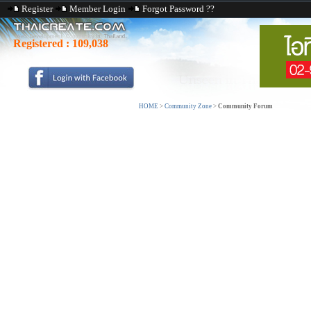
Register
Member Login
Forgot Password ??
Registered :
109,038
HOME
>
Community Zone
>
Community Forum