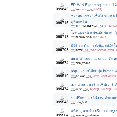
ER-WIN Export sql script ได้
099845
by:
kissover
Tag :
MySQL
ช่วยหน่อยช่วยเซ็ทโปรแกรม iM
ดูทีนะครับ
099715
by:
TRUEMONEYC1
Tag :
HTML/C
โค๊ดแบ่งหน้าเพจ..ผิดพลาด..ผู้
099713
by:
pkoaloy2005
Tag :
MySQL
มีวิธีการทำการส่งอีเมลล์อัติ
099708
by:
lnwsit
Tag :
Web Service, Web H
อยากได้ code calendar ติด
099674
by:
zion_vodka
php - อยากให้กดปุ่ม button 
099519
by:
่jaruwan
Tag :
JavaScript, Action 
สอบถามด่วน เรื่องเซิฟเวอร์
099474
by:
accio
Tag :
MySQL, Ms SQL Serv
ขอปรึกษาการใช้งาน คำแนะน
099543
by:
Dao_558
แจ้งปัญหาครับ บริการฝากรูปข
099564
by:
salapao_codeman