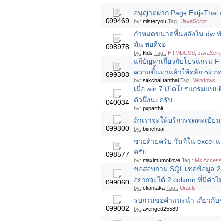
อนุญาตฝาก Page ExtjsThai ค
099469
by:
misteryou
Tag :
JavaScript
กำหนดขนาดพื้นหลังใน dw ท
มัน พอดีจอ
098978
by:
Kids
Tag :
HTML/CSS, JavaScrip
แก้ปัญหาเกี่ยวกับโปรแกรม FTP
ความขึั้นมาแล้วให้คลิก ok 
099383
by:
sakchai.tanthai
Tag :
Windows
เมื่อ win 7 เปิดโปรแกรมแบบ
ตัวนึงนะครับ
040034
by:
poparthit
ถ้าเราจะให้บริการจดทะเบียน
099300
by:
bunchuai
ช่วยด้วยครับ วันที่ใน excel
ครับ
098577
by:
maximumoflove
Tag :
Ms Acces
ขอสอบถาม SQL เชคข้อมูล 2 co
อยากจะได้ 2 column ที่มีค่าไ
099060
by:
chantaka
Tag :
Oracle
รบกวนขอคำแนะนำ เกี่ยวกับข้
099002
by:
avenged25589