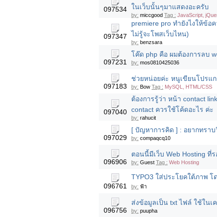
ในเว็บนั้นๆมาแสดงอะครับ
097534
by:
miccgood
Tag :
JavaScript, jQue
premiere pro ทำยังไงให้ข้อค
ไม่รู้จะโพสเว็บไหน)
097347
by:
benzsara
โค๊ด php คือ ผมต้องการลบ 
097231
by:
mos0810425036
ช่วยหน่อยค่ะ หนูเขียนโปรแกร
097183
by:
Bow
Tag :
MySQL, HTML/CSS
ต้องการรู้ว่า หน้า contact li
contact ควรใช้โค้ดอะไร ค่ะ
097040
by:
rahucit
[ ปัญหาการคิด ] : อยากทราบว
097029
by:
compaqcq10
ตอนนี้มีเว็บ Web Hosting ท
096906
by:
Guest
Tag :
Web Hosting
TYPO3 ใส่ประโยคใต้ภาพ โดย
096761
by:
ฟ้า
ส่งข้อมูลเป็น txt ไฟล์ ใช้ในเค
096756
by:
puupha