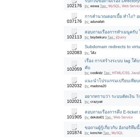
รบกวนขอถามเรื่อง DirectoryI
102176
by:
wswa
Tag :
MySQL, Web Service
การคำนวณดอกเบี้ย ทำไง? อย
037176
by:
adunafah
สอบถามเรื่องการทำเมนูครับ 
102113
by:
boybekuru
Tag :
jQuery
Subdomain redirects to virtua
102083
by:
โต้ง
เรื่อง การสร้างระบบ tag ใ
คับ
102059
by:
coolkidz
Tag :
HTML/CSS, JavaScr
แนะนำโปรแกรมเปรียบเทียบเสี
102032
by:
madona20
อยากทราบว่า ระบบตัดเงิน Tr
102021
by:
crazyair
สอบถามเรื่องการดึง E-ticket
101905
by:
dekdoi01
Tag :
Web Service
ขอถามผู้รู้เกี่ยวกับ อังกอริท
101874
by:
kenchin
Tag :
MySQL