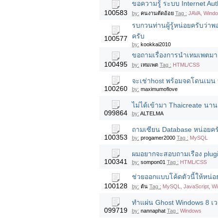
ขอความรู้ ระบบ Internet Aut
100583
by:
คนงานตัดอ้อย
Tag :
JAVA, Wind
รบกวนท่านผู้รู้หน่อยครับว่า
ครับ
100577
by:
kookkai2010
ขอถามเรื่องการนำเทมเพตมาแ
100495
by:
เทมเพต
Tag :
HTML/CSS
จะเช่าhost พร้อมจดโดนเมน 
100260
by:
maximumoflove
ไม่ได้เข้ามา Thaicreate นานแ
099864
by:
ALTELMA
ถามเซียน Database หน่อยครั
100353
by:
progamer2000
Tag :
MySQL
ผมอยากจะสอบถามเรือง plugi
100341
by:
sompon01
Tag :
HTML/CSS
ช่วยออกแบบโค้ดตัวนี้ให้หน่
100128
by:
ต้น
Tag :
MySQL, JavaScript, W
ทำแผ่น Ghost Windows 8 เว
099719
by:
nannaphat
Tag :
Windows