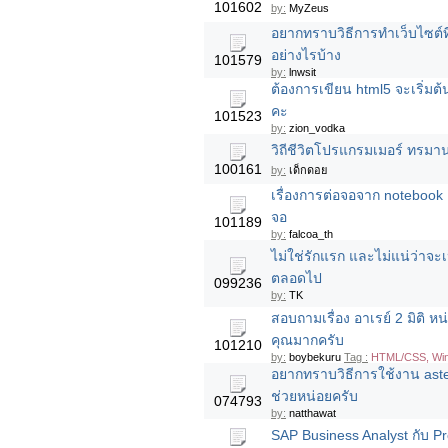
101602
by:
MyZeus
อยากทราบวิธีการทำเว็บไซต์ที
อย่างไรบ้าง
101579
by:
lnwsit
ต้องการเขียน html5 จะเริ่ม
คะ
101523
by:
zion_vodka
วิถีชีวิตโปรแกรมเมอร์ ทรมาน
100161
by:
เด็กดอย
เรื่องการต่อจอจาก notebook 
จอ
101189
by:
falcoa_th
ไม่ใช่รักแรก และไม่แน่ว่าจะเ
ตลอดไป
099236
by:
TK
สอบถามเรื่อง อาเรย์ 2 มิติ 
คุณมากครับ
101210
by:
boybekuru
Tag :
HTML/CSS, Wi
อยากทราบวิธีการใช้งาน aste
ช่วยหน่อยครับ
074793
by:
natthawat
SAP Business Analyst กับ 