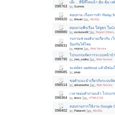
เอ๊ะ... ที่นี้ที่ไหนน้า คุ้น คุ้
098763
by:
Gumme
สอบถาม เรื่องการทำ Relay Ma
098920
by:
ithisaki
Tag :
MySQL
สอบถามพี่ๆเรื่อง ใส่สูตร ใน
098880
by:
exclusiveM
Tag :
Report Others
รบกวนช่วยอธิบายเกี่ยวกับ เ
ป้องกันได้ไหม
098831
by:
mrjsna
Tag :
Web Service
โปรแกรมจัดการระบบหน้าบ้าน
098795
by:
zion_vodka
Tag :
Web Service
จะสมัคร webhost แล้วมีช่อง
098685
by:
peap
ขอคำแนะนำเกี่ยวกับระบบจัดการ
098514
by:
akkaneetha
Tag :
Web Service
เวลาตอบคำถามแล้ว โปรแกรมเ
098364
by:
iieszz
Tag :
HTML/CSS
สอบถามการใช้งาน Google Ca
098402
by:
Pattarom
Tag :
MySQL