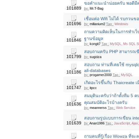
ขอคำแนะนำน่อยครับ พอดีมี
101889
by:
Mr.T-Bag
เชื่อมต่อ Wifi ไม่ได้ รบกวน
101696
by:
millanium2
Tag :
Windows
ถามความคิดเห็นในการทำเว็บไ
ฐานข้อมูล
101846
by:
kongit7
Tag :
MySQL, Ms SQL Se
สอบถามครับ PHP สามารถเขีย
101799
by:
sugoiza
สอบถาม ท่านที่เคยใช้ mysqlch
all-databases
101186
by:
progamer2000
Tag :
MySQL
เกิดอะไรขึ้นกับ Thaicreate เม
101747
by:
itpcc
สมมุตินะครับว่าถ้าตั้งทีม 5
คุณสมบัติอะไรบ้างครับ
101636
by:
meannerss
Tag :
Web Service
สอบถามรูปแบบการเขียน inte
101639
by:
Anan1986
Tag :
JavaScript, Ajax
ถามคนที่รู้เรื่อง Wowza ที่จ