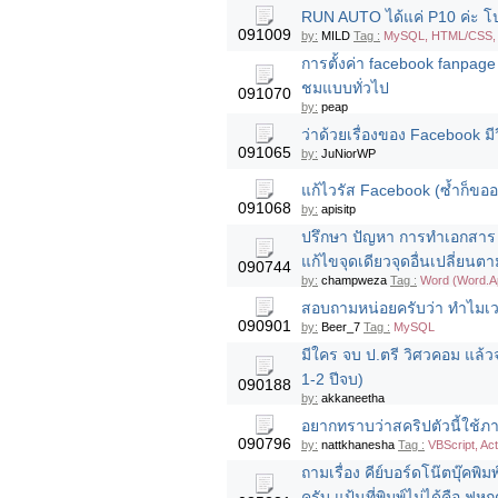
RUN AUTO ได้แค่ P10 ค่ะ โป
091009
by:
MILD
Tag :
MySQL, HTML/CSS, 
การตั้งค่า facebook fanpag
ชมแบบทั่วไป
091070
by:
peap
ว่าด้วยเรื่องของ Facebook มี
091065
by:
JuNiorWP
แก้ไวรัส Facebook (ซ้ำก็ขอ
091068
by:
apisitp
ปรึกษา ปัญหา การทำเอกสาร 
แก้ไขจุดเดียวจุดอื่นเปลี่ยนตา
090744
by:
champweza
Tag :
Word (Word.Ap
สอบถามหน่อยครับว่า ทำไมเว
090901
by:
Beer_7
Tag :
MySQL
มีใคร จบ ป.ตรี วิศวคอม แล้
1-2 ปีจบ)
090188
by:
akkaneetha
อยากทราบว่าสคริปตัวนี้ใช้ภา
090796
by:
nattkhanesha
Tag :
VBScript, Ac
ถามเรื่อง คีย์บอร์ดโน๊ตบุ๊คพิม
ครับ แป้นที่พิมพ์ไม่ได้คือ ฟห