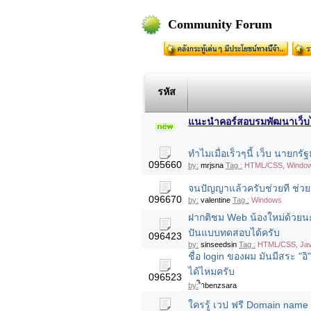
Community Forum
รหัส
แนะนำคอร์สอบรมพัฒนาเว็บไซต
ทำไมเมื่อเร็วๆนี้ เว็บ นายกรั
095660
by:
mrjsna
Tag :
HTML/CSS, Window
จนปัญญาแล้วครับช่วยที ช่วย
096670
by:
valentine
Tag :
Windows
ฝากติชม Web น้องใหม่ด้วยน
ปันแบบทดสอบได้ครับ
096423
by:
sinseedsin
Tag :
HTML/CSS, Java
ชื่อ login ของผม มันมีสระ "อิ
ได้ไหมครับ
096523
by:
ิำbenzsara
ใครรู้ เวป ฟรี Domain name