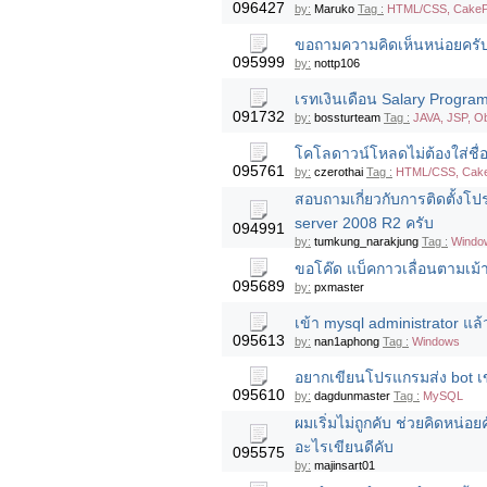
096427
by:
Maruko
Tag :
HTML/CSS, CakePH
ขอถามความคิดเห็นหน่อยครั
095999
by:
nottp106
เรทเงินเดือน Salary Progr
091732
by:
bossturteam
Tag :
JAVA, JSP, Ob
โคโลดาวน์โหลดไม่ต้องใส่ชื่อ
095761
by:
czerothai
Tag :
HTML/CSS, Cak
สอบถามเกี่ยวกับการติดตั้งโ
server 2008 R2 ครับ
094991
by:
tumkung_narakjung
Tag :
Windo
ขอโค๊ด แบ็คกาวเลื่อนตามเม้
095689
by:
pxmaster
เข้า mysql administrator แล้ว
095613
by:
nan1aphong
Tag :
Windows
อยากเขียนโปรแกรมส่ง bot เข
095610
by:
dagdunmaster
Tag :
MySQL
ผมเริ่มไม่ถูกคับ ช่วยคิดหน
อะไรเขียนดีคับ
095575
by:
majinsart01