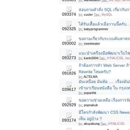
by:
wanwisafon
Tag :
Ms SQL Server
สอบถามคำสั่ง SQL เกี่ยวกับ
093374
by:
custer
Tag :
MySQL
ได้รับเสื้อแล้วเมื่อวานนี้ครั
092325
by:
babyprogrammer
ขอถามเกี่ยวกับระบบค้นหาสถาน
093002
by:
sweetwater
แนะนำเครื่องมือพัฒนาเว็บไ
093273
by:
kanin2604
Tag :
HTML/CSS, Java
ถ้าต้องการทำ Web Server ถ
Rewrite ไหมครับ?
091826
by:
ALTELMA
มันเหนื่อย มันท้อ ..... เรื่องมั
เข้ามาเรียนหนังสือ ใน กรุงเ
039617
by:
poparthit
ขอความช่วยเหลือ เรื่องการจั
092929
by:
popnakub
มีใครกำลังพัฒนา CSS News 
เห็น อยู่บ้าง ?
093174
by:
akuyakung
Tag :
HTML/CSS