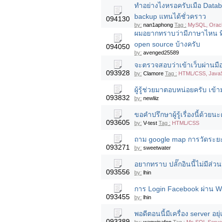
ทำอย่างไงหรอครับเมือ Databa
backup แทนได้ชั่วคราว
094130
by:
nan1aphong
Tag :
MySQL, Oracl
ผมอยากทราบว่ามีภาษาไหน ที่
open source บ้างครับ
094050
by:
avenged25589
จะตรวจสอบว่าเข้าเว็บผ่านมือ
093928
by:
Clamore
Tag :
HTML/CSS, JavaSc
ผู้รู้ช่วยมาตอบหน่อยครับ เข้
093832
by:
newliiz
ขอคำปรึกษาผู้รู้เรื่องนี้ด้วย
093605
by:
V-test
Tag :
HTML/CSS
ถาม google map การวัดระยะ
093271
by:
sweetwater
อยากทราบ ปลั๊กอินนี้ไม่มีส่ว
093556
by:
lhin
การ Login Facebook ผ่าน Web
093455
by:
lhin
พอดีตอนนี้มีเครื่อง server อ
093389