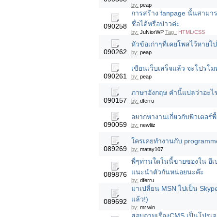
by:
peap
การสร้าง fanpage นั้นสามารถม
ชื่อได้หรือป่าวค่ะ
090258
by:
JuNiorWP
Tag :
HTML/CSS
หัวข้อเก่าๆที่เคยโพสไว้หาย
090262
by:
peap
เขียนเว็บเสร็จแล้ว จะโปรโมทอ
090261
by:
peap
ภาษาอังกฤษ คำนี้แปลว่าอะไร
090157
by:
dferru
อยากหางานเกี่ยวกับพิวเตอร์พ
090059
by:
newliiz
ใครเคยทำงานกับ programmer 
089269
by:
matay107
พี่ๆท่านใดในนี้ขายของใน อีเบ
แนะนำตัวกันหน่อยนะค๊ะ
089876
by:
dferru
มาเปลี่ยน MSN ไปเป็น Skype
แล้ว!)
089692
by:
mr.win
สอบถามเรื่องCMS เป็นโปรเจ