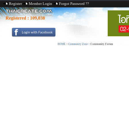
Register
Member Login
Forgot Password ??
Registered :
109,038
HOME
>
Community Zone
>
Community Forum