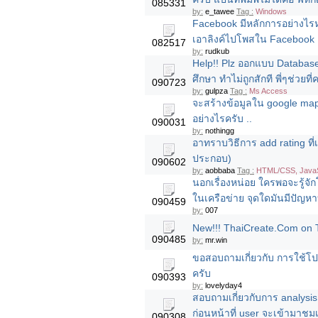
085331
by:
e_tawee
Tag :
Windows
Facebook มีหลักการอย่างไ
เอาลิงค์ไปโพสใน Facebook
082517
by:
rudkub
Help!! Plz ออกแบบ Databas
ศึกษา ทำไม่ถูกสักที พี่ๆช่วย
090723
by:
gulpza
Tag :
Ms Access
จะสร้างข้อมูลใน google map
อย่างไรครับ ..
090031
by:
nothingg
อาทราบวิธีการ add rating ที
ประกอบ)
090602
by:
aobbaba
Tag :
HTML/CSS, JavaSc
นอกเรื่องหน่อย ใครพอจะรู้จั
ในเครือข่าย จุดใดมันมีปัญหา
090459
by:
007
New!!! ThaiCreate.Com on T
090485
by:
mr.win
ขอสอบถามเกี่ยวกับ การใช้โ
ครับ
090393
by:
lovelyday4
สอบถามเกี่ยวกับการ analysi
ก่อนหน้าที่ user จะเข้ามาชม
090308