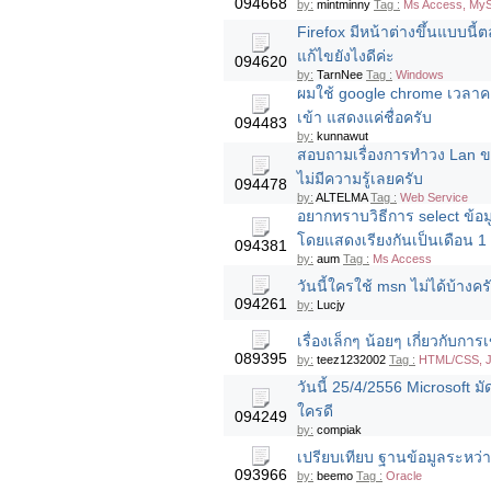
094668
by:
mintminny
Tag :
Ms Access, My
Firefox มีหน้าต่างขึ้นแบบนี
แก้ไขยังไงดีค่ะ
094620
by:
TarnNee
Tag :
Windows
ผมใช้ google chrome เวลาคล
เข้า แสดงแค่ชื่อครับ
094483
by:
kunnawut
สอบถามเรื่องการทำวง Lan ขาน
ไม่มีความรู้เลยครับ
094478
by:
ALTELMA
Tag :
Web Service
อยากทราบวิธีการ select ข้อ
โดยแสดงเรียงกันเป็นเดือน 1 
094381
by:
aum
Tag :
Ms Access
วันนี้ใครใช้ msn ไม่ได้บ้างคร
094261
by:
Lucjy
เรื่องเล็กๆ น้อยๆ เกี่ยวกับ
089395
by:
teez1232002
Tag :
HTML/CSS, Jav
วันนี้ 25/4/2556 Microsoft 
ใครดี
094249
by:
compiak
เปรียบเทียบ ฐานข้อมูลระหว่า
093966
by:
beemo
Tag :
Oracle