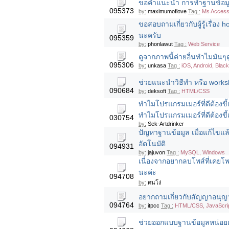
ขอคำแนะนำ การทำฐานข้อมูล
095373
by:
maximumoflove
Tag :
Ms Acces
ขอสอบถามเกี่ยวกับผู้รู้เรื่อ
นะครับ
095359
by:
phonlawut
Tag :
Web Service
ดูจากภาพนี้ค่ายอื่นทำไมมันๆด
095306
by:
unkasa
Tag :
iOS, Android, Blac
ช่วยแนะนำวิธีทำ หรือ work
090684
by:
deksoft
Tag :
HTML/CSS
ทำไมโปรแกรมเมอร์ที่ดีต้องขี้
ทำไมโปรแกรมเมอร์ที่ดีต้องขี้
030754
by:
Sek-Artdrinker
ปัญหาฐานข้อมูล เมื่อแก้ไขแล
อัตโนมัติ
094931
by:
jajuvon
Tag :
MySQL, Windows
เนื่องจากอยากลบโพส์ที่เคยโพ
นะค่ะ
094708
by:
คนโง่
อยากถามเกี่ยวกับสัญญาอนุญาต
094764
by:
itpcc
Tag :
HTML/CSS, JavaScrip
ช่วยออกแบบฐานข้อมูลหน่อยค่ะ 