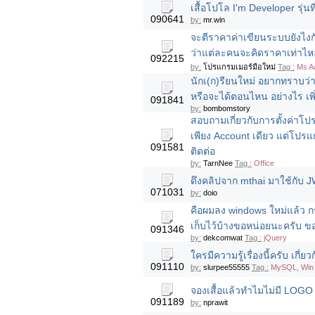
เสื้อโปโล I'm Developer รุ่นท
090641
by:
mr.win
จะตีราคาค่าเขียนระบบยังไงก
ว่าแต่ละคนจะคิดราคาเท่าไห
092215
by:
โปรแกรมเมอร์มือใหม่
Tag :
Ms A
นักเ(ก)รียนใหม่ อยากทราบว
หรือจะได้ตอนไหน อย่างไร เพ
091841
by:
bombomstory
สอบถามเกี่ยวกับการตั้งค่า
เพียง Account เดียว แต่โปรแ
091581
ติดต่อ
by:
TarnNee
Tag :
Office
ดึงคลิปจาก mthai มาใช้กับ J
071031
by:
doio
คือผมลง windows ใหม่แล้ว กร
เก็บไว้บ้างขอหน่อยนะครับ ข
091346
by:
dekcomwat
Tag :
jQuery
ใครมีความรู้เรื่องนี้ครับ เกี่ย
091110
by:
slurpee55555
Tag :
MySQL, Win 
จองเสื้อแล้วทำไมไม่มี LOGO T
091189
by:
nprawit