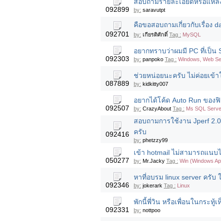
สอบถามรายละเอียดหรือแหล่ง
092899
by:
saravutpt
คือขอสอบถามเกี่ยวกับเรื่อง
092701
by:
เกียรติศักดิ์
Tag :
MySQL
อยากทราบว่าผมมี PC ที่เป็
092303
by:
panpoko
Tag :
Windows, Web Se
ช่วยหน่อยนะครับ ไม่ค่อยเข้า
087889
by:
kidkitty007
อยากได้โค้ด Auto Run ของฟิล
092507
by:
CrazyAbout
Tag :
Ms SQL Server
สอบถามการใช้งาน Jperf 2
ครับ
092416
by:
phetzzy99
เข้า hotmail ไม่สามารถแนบไฟ
050277
by:
Mr.Jacky
Tag :
Win (Windows Ap
หาที่อบรม linux server ครั
092346
by:
jokerark
Tag :
Linux
พักนี้พี่วิน หรือเพื่อนในกระทู
092331
by:
nottpoo