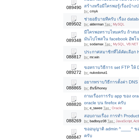
สร้างหรือมีใครพอรู้เรื่องบ้างป
089490
by:
cmyk
ช่วยอธิบายทีครับ เรื่อง da
089502
by:
alderman
Tag :
MySQL
มีใครพอทราบไหมครับ ถ้าสมม
มันไปโพสใน facebook อัพโนม
089348
by:
sodamax
Tag :
MySQL, VB.NET
ประกาศสมาชิกที่ได้คัดเลือก
088817
by:
mr.win
ขอทราบวิธีการ set FTP ให้ 
089272
by:
nukedonut1
อยากทราบวิธีการตั้งค่า DNS
088865
by:
ฮันนี่/honey
ถามเรื่องการรับ app ของ ora
oracle บน firefox ครับ
088820
by:
e_tawee
Tag :
Oracle
สอบถามเรื่อง การทำ Product
088269
by:
badboyz08
Tag :
JavaScript, Act
ขออนุญาติ admin ^____^ ขอ
ครับ
088847