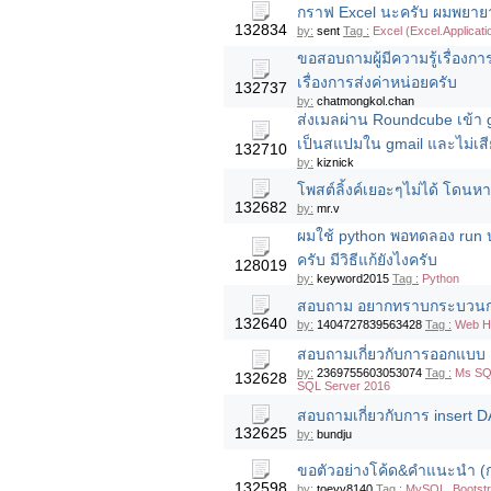
กราฟ Excel นะครับ ผมพยายาม
132834
by:
sent
Tag :
Excel (Excel.Applicati
ขอสอบถามผู้มีความรู้เรื่องก
เรื่องการส่งค่าหน่อยครับ
132737
by:
chatmongkol.chan
ส่งเมลผ่าน Roundcube เข้า 
เป็นสแปมใน gmail และไม่เสี
132710
by:
kiznick
โพสต์ลิ้งค์เยอะๆไม่ได้ โดนห
132682
by:
mr.v
ผมใช้ python พอทดลอง run 
ครับ มีวิธีแก้ยังไงครับ
128019
by:
keyword2015
Tag :
Python
สอบถาม อยากทราบกระบวนการทำ
132640
by:
1404727839563428
Tag :
Web Ho
สอบถามเกี่ยวกับการออกแบบ
by:
2369755603053074
Tag :
Ms SQ
132628
SQL Server 2016
สอบถามเกี่ยวกับการ insert
132625
by:
bundju
ขอตัวอย่างโค้ด&คำแนะนำ (กรอ
132598
by:
toeyy8140
Tag :
MySQL, Bootst