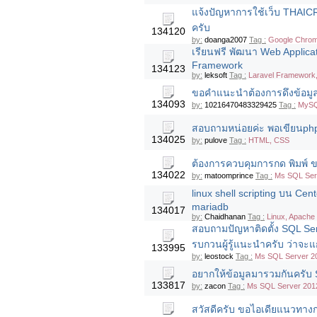
แจ้งปัญหาการใช้เว็บ THAI
ครับ
134120
by:
doanga2007
Tag :
Google Chrome
เรียนฟรี พัฒนา Web Applica
Framework
134123
by:
leksoft
Tag :
Laravel Framework
ขอคำแนะนำต้องการดึงข้อมูลจา
134093
by:
10216470483329425
Tag :
MySQL
สอบถามหน่อยค่ะ พอเขียนphp อ
134025
by:
pulove
Tag :
HTML, CSS
ต้องการควบคุมการกด พิมพ์ ข
134022
by:
matoomprince
Tag :
Ms SQL Ser
linux shell scripting บน Cen
mariadb
134017
by:
Chaidhanan
Tag :
Linux, Apache
สอบถามปัญหาติดตั้ง SQL Se
รบกวนผู้รู้แนะนำครับ ว่าจะแ
133995
by:
leostock
Tag :
Ms SQL Server 20
อยากให้ข้อมูลมารวมกันครับ SQ
133817
by:
zacon
Tag :
Ms SQL Server 201
สวัสดีครับ ขอไอเดียแนวทาง