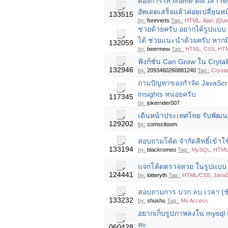
ต้องการให้ iframe ตั้งเวลา 
อัพเดตเสร็จแล้วค่อยเปลี่ยน
133515
by:
foreverts
Tag :
HTML, Ajax, jQu
ช่วยด้วยครับ อยากได้รูปแบบ 
ได้ ช่วยแนะนำด้วยครับ หากม
132059
by:
beermew
Tag :
HTML, CSS, HTML
ฟังก์ชัน Can Grow ใน Cryt
132946
by:
2093460260881240
Tag :
Crysta
ถามปัญหาของกำจัด JavaScr
Insights หน่อยครับ
117345
by:
jokerrider007
เดินหน้าประเทศไทย รับพัฒนา
129202
by:
comscitoom
สอบถามโค้ด จำกัดสิทธิ์เข้าใ
133194
by:
blackromeo
Tag :
MySQL, HTML,
แจกโค้ดตรวจหวย ในรูปแบบ i
124441
by:
lotteryth
Tag :
HTML/CSS, JavaS
สอบถามการ บวก ลบ เวลา (ช
133232
by:
shushu
Tag :
Ms Access
อยากเก็บรูปภาพลงใน mysql เ
คะ
060428