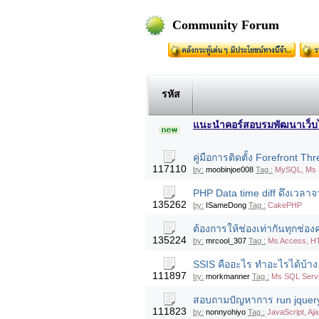
Community Forum
รหัส
แนะนำคอร์สอบรมพัฒนาเว็บไซต
คู่มือการติดตั้ง Forefront
117110
by:
moobinjoe008
Tag :
MySQL, Ms S
PHP Data time diff ดึงเวลาจ
135262
by:
ISameDong
Tag :
CakePHP
ต้องการให้ช่องเท่ากันทุกช่อง
135224
by:
mrcool_307
Tag :
Ms Access, H
SSIS คืออะไร ทำอะไรได้บ้า
111897
by:
morkmanner
Tag :
Ms SQL Serve
สอบถามปัญหาการ run jquery 
111823
by:
nonnyohiyo
Tag :
JavaScript, Aj