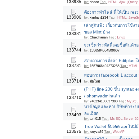
133935
by:
dedee
Tag :
HTML, Ajax, jQuery
ต้องการทำไฟล์ นี้ให้เป็น re
133906
by:
kimhan1234
Tag :
HTML, JavaScri
เล่าสู่กันฟัง เกี่ยวกับการใช
ของ Mint บ้าง
133381
by:
Chaidhanan
Tag :
Linux
จะเช็คว่ารหัสนี้เคยซื้อสินค้
133744
by:
1356584554509607
สอบถามการตั้งค่า Editplus ให้
133731
by:
1557966494273238
Tag :
HTML
สอบถาม facebook 1 accout ส
133714
by:
มือใหม่
(PHP) line 230 ขึ้น syntax e
/ phpmyadminแล้ว
133710
by:
740234103037388
Tag :
MySQL,
หาข้อมูลและหาบริษัททำระบ
ละเอียด
133493
by:
tum015
Tag :
Ms SQL Server 20
True Wallet อัปเดต api ใหม่ยั
133575
by:
joeyza89
Tag :
Web API