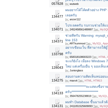
057828
by:
wutweb
ผมอยากได้โค้ดตัวอย่าง PHP
เลยครับ
134477
by:
anzer112
โปรเจคครับ รบกวนช่วยให้แ
134071
by:
2452458561489997
Tag :
MySQL
ช่วยทีครับ Warning: mysqli_
line 153
134371
by:
ARTkummool
Tag :
MySQL, Apps
อยากเขียนเว็บ ที่สามารถให้ผู
ครับ
133798
by:
658318108003223
Tag :
HTML, C
จะแก้ยังไง เมื่อลง Windows 7
ใหม่ แต่เครื่องอื่น ๆ มองเห็นเค
128043
by:
Juniorglass
สอบถามความคิดเห็นหน่อยนะค
134275
by:
maxvit
Tag :
HTML, HTML5
*****************จะแสดงชื่
ครับ**********************
134133
by:
356478255238819
Tag :
MySQL,
ผมทำ Database ขื้นมาแล้ว
134131
by:
2411051525609093
Tag :
MySQL