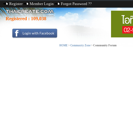
Register
Member Login
Forgot Password ??
Registered :
109,038
HOME
>
Community Zone
>
Community Forum