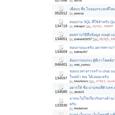
027058
by:
พิ้งกี้จัง
เพื่อนๆ พี่ๆ ไปลองกระทงที่
052012
by:
peterxp
สอบถาม SQL ที่ใช้สำหรับ Qu
134719
by:
kidnaper
Tag :
MySQL, XAMPP
ผมทราบวิธีดึงข้อมูล msqli 
134651
by:
prakasit19237
Tag :
MySQL, XA
สอบถามนะครับ อยากทราบว่า 
134609
by:
kidkitty007
ต้องการลบกระทู้ที่เราโพสต์ถา
046401
by:
mah_comsci
ขอแนวทางการสร้าง chat แบบ 
ในหน้า live ได้เลยอ่ะครับ
134597
by:
lvloshimoro
Tag :
HTML5, JavaSc
อยากให้ ชื่อ มาแทนที่ตัวเลข
134585
by:
afonk21
อาจจะไม่ใช่เกี่ยวกับทางด้า
ครับ
133930
by:
thedarknet
[แจก] เว็บรวม เว็บโพสฟรี (เพิ