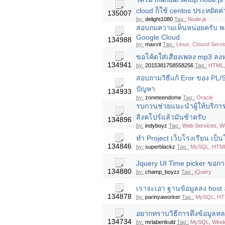
cloud ก็ใช้ centos ประหยัดค
135007
by:
delight1080
Tag :
Node.js
สอบถมความเห็นหน่อยครับ พอ
Google Cloud
134988
by:
maxvit
Tag :
Linux, Clound Serv
ขอโค้ดใส่เสียงเพลง mp3 ลงหน้าเว็บ
134941
by:
2015381758558256
Tag :
HTML, 
สอบถามวิธีแก้ Eror ของ PL/S
ปัญหา
134933
by:
zoneteendome
Tag :
Oracle
รบกวนช่วยแนะนำผู้ให้บริการ
สิงคโปร์แล้วมันช้าครับ
134896
by:
indyboyz
Tag :
Web Services, W
ทำ Project เว็บโรงเรียน เ
134846
by:
superblackz
Tag :
MySQL, HTML
Jquery UI Time picker ขอการ
134880
by:
champ_boyzz
Tag :
jQuery
เราจะเอา ฐานข้อมูลลง host อ
134878
by:
parinyaworker
Tag :
MySQL, HTM
อยากทราบวิธีการดึงข้อมูลหล
134734
by:
mrlabertkuld
Tag :
MySQL, Wind