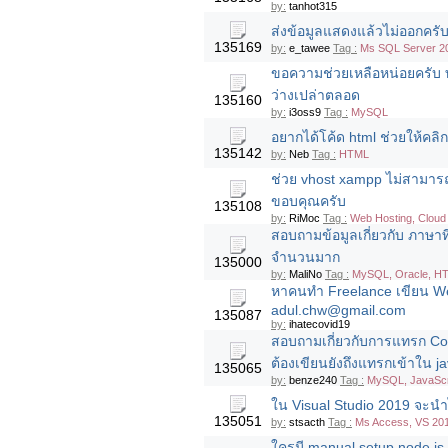
by:
tanhot315
ส่งข้อมูลแสดงแล้วไม่ออกครับ.......
135169
by:
e_tawee
Tag :
Ms SQL Server 2
ขอความช่วยเหลือหน่อยครับ ทำไ
ว่างเปล่าตลอด
135160
by:
i3oss9
Tag :
MySQL
อยากได้โค้ด html ช่วยให้คลิ
135142
by:
Neb
Tag :
HTML
ช่วย vhost xampp ไม่สามารถใ
ขอบคุณครับ
135108
by:
RiMoc
Tag :
Web Hosting, Clou
สอบถามข้อมูลเกี่ยวกับ ภาษาท
จำนวนมาก
135000
by:
MaliNo
Tag :
MySQL, Oracle, HT
หาคนทำ Freelance เขียน W
adul.chw@gmail.com
135087
by:
ihatecovid19
สอบถามเกี่ยวกับการแทรก Co
ต้องเขียนยังถึงแทรกเข้าใน ja
135065
by:
benze240
Tag :
MySQL, JavaScr
ใน Visual Studio 2019 จะนำ
135051
by:
stsacth
Tag :
Ms Access, VS 201
ใครมี manual setup node.js