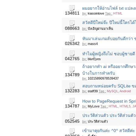
ผมอยากให้อ่านไฟล์ txt แปลงเ
134811
by:
kiasoinlove
Tag :
HTML
สวัสดีปีใหม่จ๊ะ ปีใหม่นี้ใคร
088663
by:
บังเอิญผ่านมาเห็น
หันมาเล่นเกมส์บอยกันดีกว่า ข
026342
by:
mass4
ทำไมผู้หญิงถึงไม่ ชอบผู้ชายดี
042765
by:
blurEyes
ถ้าอยากทำ ai หรืออยากศึกษ
บ้างในการทำครับ
134789
by:
10215890978539437
สอบถามหน่อยครับ SQLite ของ
132283
by:
staff39
Tag :
MySQL, Android
How to PageRequest in Spr
134787
by:
MyLove
Tag :
HTML, HTML5, J
ประวัติส่วนตัว ประวัติส่วนตัว
052545
by:
ประวัติส่วนตัว
เข้ามาคุยกันค่ะ ^0^ สวัสดีค่ะ 