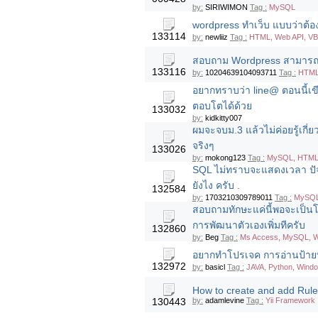
by:
SIRIWIMON
Tag :
MySQL
wordpress ทำเว็บ แบบว่าต้อง
133114
by:
newliiz
Tag :
HTML, Web API, V
สอบถาม Wordpress สามารถลบ
133116
by:
10204639104093711
Tag :
HTML
อยากทราบว่า line@ ตอนนี้เข
ตอบโตได้ด้วย
133032
by:
kidkitty007
ผมจะจบม.3 แล้วไม่ค่อยรู้เกี่
จริงๆ
133026
by:
mokong123
Tag :
MySQL, HTML
SQL ไม่ทราบจะแสดงเวลา ปัจ
ยังไง ครับ .
132584
by:
1703210309789011
Tag :
MySQ
สอบถามทักษะแค่นี้พอจะเป็
การพัฒนาตัวเองเพิ่มทีครับ
132860
by:
Beg
Tag :
Ms Access, MySQL, Wi
อยากทำโปรเจค การอ่านป้ายทะ
132972
by:
basicl
Tag :
JAVA, Python, Wind
How to create and add Rule
130443
by:
adamlevine
Tag :
Yii Framework