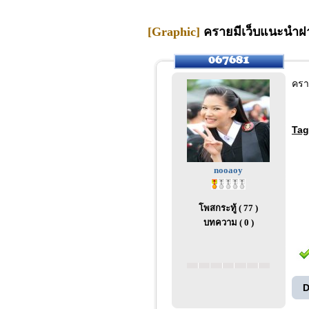
[Graphic]
ครายมีเว็บแนะนำฝา
คราย
Tag
nooaoy
โพสกระทู้ ( 77 )
บทความ ( 0 )
D