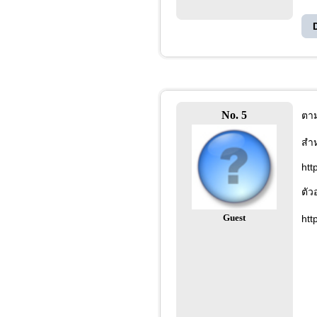
No. 5
ตาม
สำห
htt
ตัว
Guest
htt