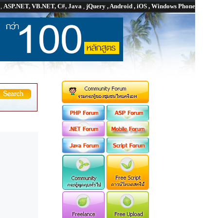
P
,
ASP.NET, VB.NET, C#, Java
,
jQuery , Android , iOS , Windows Phone