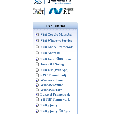
Free Tutorial
สอน Google Maps Api
สอน Windows Service
สอน Entity Framework
สอน Android
สอน Java เขียน Java
Java GUI Swing
สอน JSP (Web App)
iOS (iPhone,iPad)
Windows Phone
Windows Azure
Windows Store
Laravel Framework
Yii PHP Framework
สอน jQuery
สอน jQuery กับ Ajax