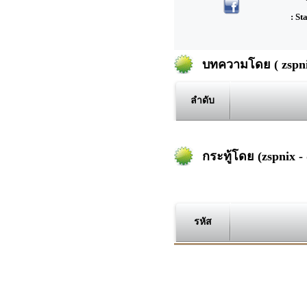
: St
บทความโดย ( zspnix
ลำดับ
กระทู้โดย (zspnix - 
รหัส