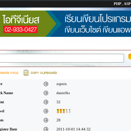
PHP
,
AS
er
zspnix
ick Name
danielks
int
32
vel
sts
28
gister Date
2011-10-01 14:44:32