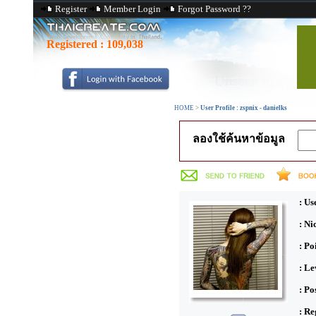
Register
Member Login
Forgot Password ??
Registered :
109,038
HOME
>
User Profile : zspnix - danielks
ลองใช้ค้นหาข้อมูล
: Us
: N
: Po
: Le
: Po
: Re