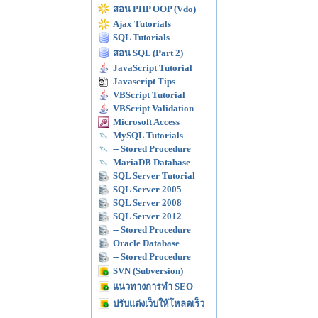
สอน PHP OOP (Vdo)
Ajax Tutorials
SQL Tutorials
สอน SQL (Part 2)
JavaScript Tutorial
Javascript Tips
VBScript Tutorial
VBScript Validation
Microsoft Access
MySQL Tutorials
-- Stored Procedure
MariaDB Database
SQL Server Tutorial
SQL Server 2005
SQL Server 2008
SQL Server 2012
-- Stored Procedure
Oracle Database
-- Stored Procedure
SVN (Subversion)
แนวทางการทำ SEO
ปรับแต่งเว็บให้โหลดเร็ว